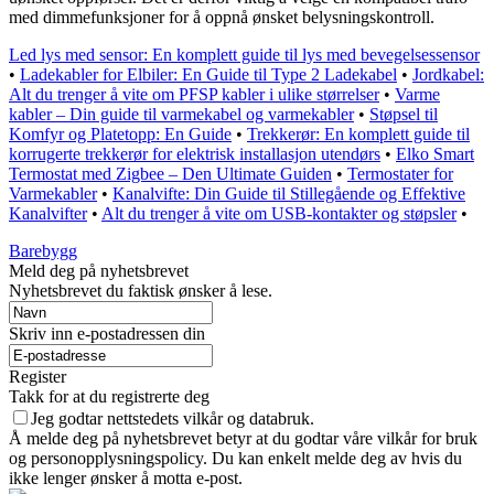
med dimmefunksjoner for å oppnå ønsket belysningskontroll.
Led lys med sensor: En komplett guide til lys med bevegelsessensor
•
Ladekabler for Elbiler: En Guide til Type 2 Ladekabel
•
Jordkabel:
Alt du trenger å vite om PFSP kabler i ulike størrelser
•
Varme
kabler – Din guide til varmekabel og varmekabler
•
Støpsel til
Komfyr og Platetopp: En Guide
•
Trekkerør: En komplett guide til
korrugerte trekkerør for elektrisk installasjon utendørs
•
Elko Smart
Termostat med Zigbee – Den Ultimate Guiden
•
Termostater for
Varmekabler
•
Kanalvifte: Din Guide til Stillegående og Effektive
Kanalvifter
•
Alt du trenger å vite om USB-kontakter og støpsler
•
Barebygg
Meld deg på nyhetsbrevet
Nyhetsbrevet du faktisk ønsker å lese.
Skriv inn e-postadressen din
Register
Takk for at du registrerte deg
Jeg godtar nettstedets vilkår og databruk.
Å melde deg på nyhetsbrevet betyr at du godtar våre vilkår for bruk
og personopplysningspolicy. Du kan enkelt melde deg av hvis du
ikke lenger ønsker å motta e-post.