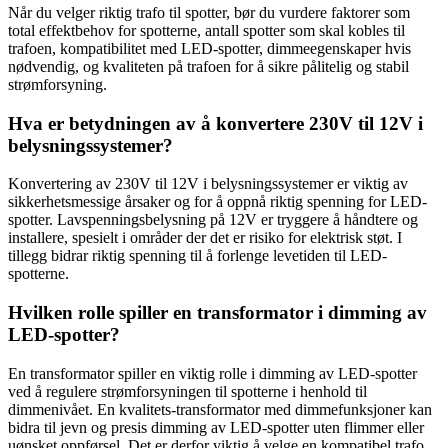
Når du velger riktig trafo til spotter, bør du vurdere faktorer som
total effektbehov for spotterne, antall spotter som skal kobles til
trafoen, kompatibilitet med LED-spotter, dimmeegenskaper hvis
nødvendig, og kvaliteten på trafoen for å sikre pålitelig og stabil
strømforsyning.
Hva er betydningen av å konvertere 230V til 12V i
belysningssystemer?
Konvertering av 230V til 12V i belysningssystemer er viktig av
sikkerhetsmessige årsaker og for å oppnå riktig spenning for LED-
spotter. Lavspenningsbelysning på 12V er tryggere å håndtere og
installere, spesielt i områder der det er risiko for elektrisk støt. I
tillegg bidrar riktig spenning til å forlenge levetiden til LED-
spotterne.
Hvilken rolle spiller en transformator i dimming av
LED-spotter?
En transformator spiller en viktig rolle i dimming av LED-spotter
ved å regulere strømforsyningen til spotterne i henhold til
dimmenivået. En kvalitets-transformator med dimmefunksjoner kan
bidra til jevn og presis dimming av LED-spotter uten flimmer eller
uønsket oppførsel. Det er derfor viktig å velge en kompatibel trafo