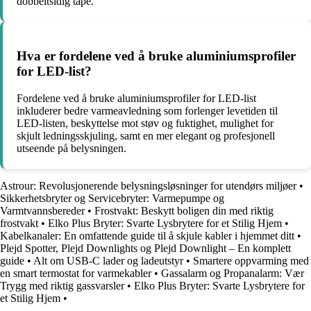
dobbeltsidig tape.
Hva er fordelene ved å bruke aluminiumsprofiler
for LED-list?
Fordelene ved å bruke aluminiumsprofiler for LED-list
inkluderer bedre varmeavledning som forlenger levetiden til
LED-listen, beskyttelse mot støv og fuktighet, mulighet for
skjult ledningsskjuling, samt en mer elegant og profesjonell
utseende på belysningen.
Astrour: Revolusjonerende belysningsløsninger for utendørs miljøer
•
Sikkerhetsbryter og Servicebryter: Varmepumpe og
Varmtvannsbereder
•
Frostvakt: Beskytt boligen din med riktig
frostvakt
•
Elko Plus Bryter: Svarte Lysbrytere for et Stilig Hjem
•
Kabelkanaler: En omfattende guide til å skjule kabler i hjemmet ditt
•
Plejd Spotter, Plejd Downlights og Plejd Downlight – En komplett
guide
•
Alt om USB-C lader og ladeutstyr
•
Smartere oppvarming med
en smart termostat for varmekabler
•
Gassalarm og Propanalarm: Vær
Trygg med riktig gassvarsler
•
Elko Plus Bryter: Svarte Lysbrytere for
et Stilig Hjem
•