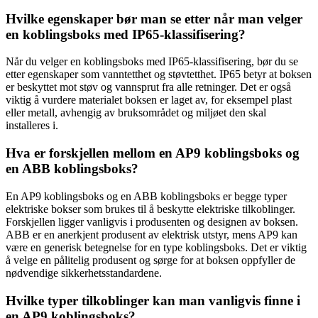
Hvilke egenskaper bør man se etter når man velger
en koblingsboks med IP65-klassifisering?
Når du velger en koblingsboks med IP65-klassifisering, bør du se
etter egenskaper som vanntetthet og støvtetthet. IP65 betyr at boksen
er beskyttet mot støv og vannsprut fra alle retninger. Det er også
viktig å vurdere materialet boksen er laget av, for eksempel plast
eller metall, avhengig av bruksområdet og miljøet den skal
installeres i.
Hva er forskjellen mellom en AP9 koblingsboks og
en ABB koblingsboks?
En AP9 koblingsboks og en ABB koblingsboks er begge typer
elektriske bokser som brukes til å beskytte elektriske tilkoblinger.
Forskjellen ligger vanligvis i produsenten og designen av boksen.
ABB er en anerkjent produsent av elektrisk utstyr, mens AP9 kan
være en generisk betegnelse for en type koblingsboks. Det er viktig
å velge en pålitelig produsent og sørge for at boksen oppfyller de
nødvendige sikkerhetsstandardene.
Hvilke typer tilkoblinger kan man vanligvis finne i
en AP9 koblingsboks?