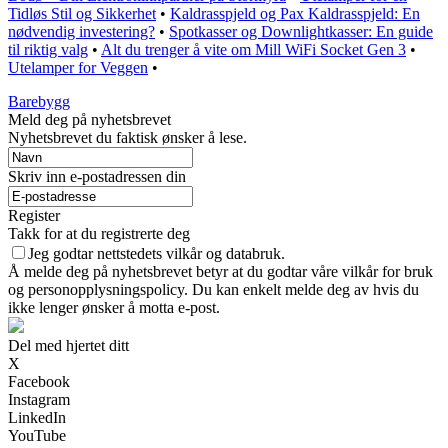
Tidløs Stil og Sikkerhet
•
Kaldrasspjeld og Pax Kaldrasspjeld: En
nødvendig investering?
•
Spotkasser og Downlightkasser: En guide
til riktig valg
•
Alt du trenger å vite om Mill WiFi Socket Gen 3
•
Utelamper for Veggen
•
Barebygg
Meld deg på nyhetsbrevet
Nyhetsbrevet du faktisk ønsker å lese.
Skriv inn e-postadressen din
Register
Takk for at du registrerte deg
Jeg godtar nettstedets vilkår og databruk.
Å melde deg på nyhetsbrevet betyr at du godtar våre vilkår for bruk
og personopplysningspolicy. Du kan enkelt melde deg av hvis du
ikke lenger ønsker å motta e-post.
Del med hjertet ditt
X
Facebook
Instagram
LinkedIn
YouTube