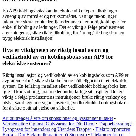
En AP9 koblingsboks kan inneholde ulike typer tilkoblinger
avhengig av formålet og bruksområdet. Vanlige tilkoblinger
inkluderer skrueterminaler, fjærklemmer eller hurtigkoblinger for
enkel tilkobling av ledninger. Det er viktig å følge produsentens
anvisninger og sikre riktig tilkobling for å unngå feil og sikre en
trygg elektrisk installasjon.
Hva er viktigheten av riktig installasjon og
vedlikehold av en koblingsboks som AP9 for
elektriske systemer?
Riktig installasjon og vedlikehold av en koblingsboks som AP9 er
avgjørende for å sikre sikkerheten og påliteligheten til et elektrisk
system. En feilaktig installert eller vedlikeholdt koblingsboks kan
føre til kortslutning, brann eller andre farlige situasjoner. Det er
viktig å følge produsentens instruksjoner, bruke riktig verktøy og
utstyr, samt regelmessig inspisere og vedlikeholde koblingsboksen
for å sikre optimal ytelse og sikkerhet.
Alt du trenger å vite om spotskinner og lysskinner til taket
•
Varmematter: Optimal Gulvvarme for Ditt Hjem
•
Trappebelysning:
Lysoppsett for Innendørs og Utendørs Trapper
•
Elektroimportøren
Bodø – Din Elektronikkpartner på Stormyra
•
Utelamper for en