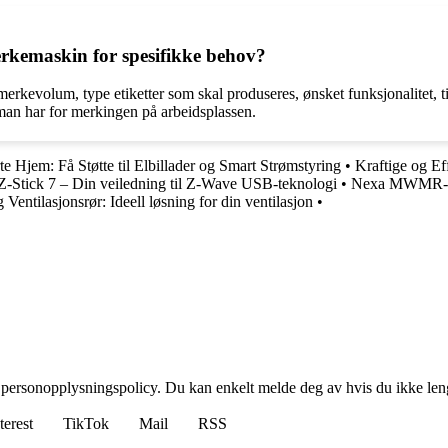
rkemaskin for spesifikke behov?
evolum, type etiketter som skal produseres, ønsket funksjonalitet, til
man har for merkingen på arbeidsplassen.
te Hjem: Få Støtte til Elbillader og Smart Strømstyring
•
Kraftige og Ef
Z-Stick 7 – Din veiledning til Z-Wave USB-teknologi
•
Nexa MWMR-2
 Ventilasjonsrør: Ideell løsning for din ventilasjon
•
 personopplysningspolicy. Du kan enkelt melde deg av hvis du ikke leng
terest
TikTok
Mail
RSS