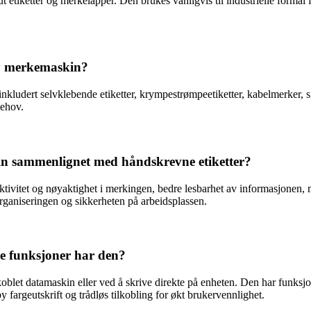
etiketter og merkelapper. Den brukes vanligvis til industrielle formål fo
dy merkemaskin?
kludert selvklebende etiketter, krympestrømpeetiketter, kabelmerker, sik
behov.
n sammenlignet med håndskrevne etiketter?
tivitet og nøyaktighet i merkingen, bedre lesbarhet av informasjonen, mu
e organiseringen og sikkerheten på arbeidsplassen.
e funksjoner har den?
let datamaskin eller ved å skrive direkte på enheten. Den har funksjone
 fargeutskrift og trådløs tilkobling for økt brukervennlighet.