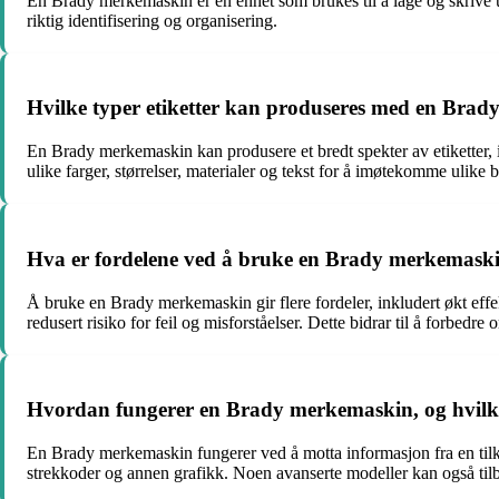
En Brady merkemaskin er en enhet som brukes til å lage og skrive ut 
riktig identifisering og organisering.
Hvilke typer etiketter kan produseres med en Bra
En Brady merkemaskin kan produsere et bredt spekter av etiketter, in
ulike farger, størrelser, materialer og tekst for å imøtekomme ulike 
Hva er fordelene ved å bruke en Brady merkemaski
Å bruke en Brady merkemaskin gir flere fordeler, inkludert økt effek
redusert risiko for feil og misforståelser. Dette bidrar til å forbedr
Hvordan fungerer en Brady merkemaskin, og hvilk
En Brady merkemaskin fungerer ved å motta informasjon fra en tilkob
strekkoder og annen grafikk. Noen avanserte modeller kan også tilby