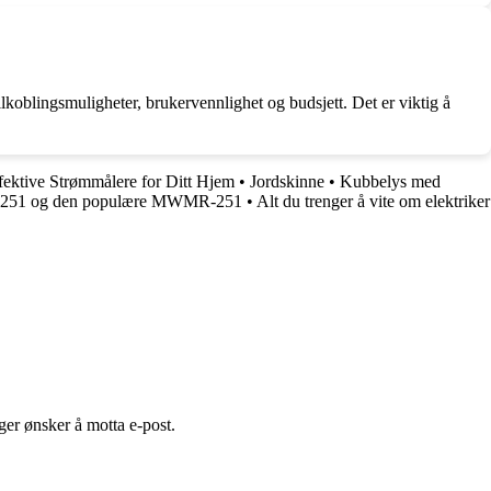
koblingsmuligheter, brukervennlighet og budsjett. Det er viktig å
fektive Strømmålere for Ditt Hjem
•
Jordskinne
•
Kubbelys med
51 og den populære MWMR-251
•
Alt du trenger å vite om elektriker
er ønsker å motta e-post.