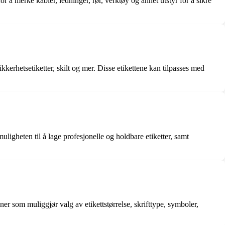
r å merke kabler, ledninger, rør, verktøy og annet utstyr for å sikre
kerhetsetiketter, skilt og mer. Disse etikettene kan tilpasses med
ligheten til å lage profesjonelle og holdbare etiketter, samt
r som muliggjør valg av etikettstørrelse, skrifttype, symboler,