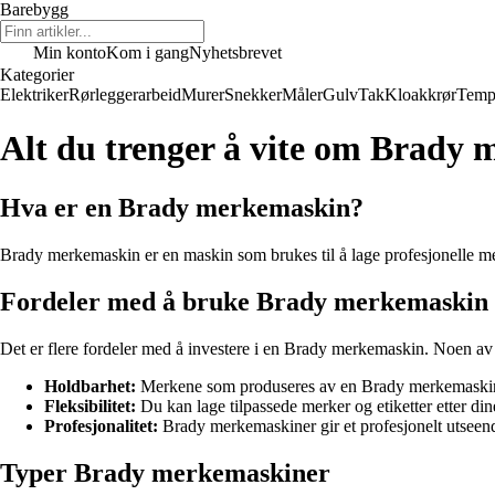
Barebygg
Min konto
Kom i gang
Nyhetsbrevet
Kategorier
Elektriker
Rørleggerarbeid
Murer
Snekker
Måler
Gulv
Tak
Kloakkrør
Temp
Alt du trenger å vite om Brady
Hva er en Brady merkemaskin?
Brady merkemaskin er en maskin som brukes til å lage profesjonelle merk
Fordeler med å bruke Brady merkemaskin
Det er flere fordeler med å investere i en Brady merkemaskin. Noen av 
Holdbarhet:
Merkene som produseres av en Brady merkemaskin e
Fleksibilitet:
Du kan lage tilpassede merker og etiketter etter di
Profesjonalitet:
Brady merkemaskiner gir et profesjonelt utseende
Typer Brady merkemaskiner