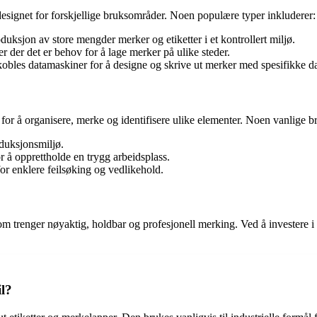
esignet for forskjellige bruksområder. Noen populære typer inkluderer:
duksjon av store mengder merker og etiketter i et kontrollert miljø.
r der det er behov for å lage merker på ulike steder.
obles datamaskiner for å designe og skrive ut merker med spesifikke da
or å organisere, merke og identifisere ulike elementer. Noen vanlige b
duksjonsmiljø.
r å opprettholde en trygg arbeidsplass.
or enklere feilsøking og vedlikehold.
 trenger nøyaktig, holdbar og profesjonell merking. Ved å investere i 
l?