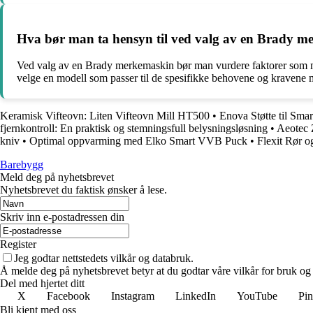
Hva bør man ta hensyn til ved valg av en Brady me
Ved valg av en Brady merkemaskin bør man vurdere faktorer som merk
velge en modell som passer til de spesifikke behovene og kravene 
Keramisk Vifteovn: Liten Vifteovn Mill HT500
•
Enova Støtte til Smar
fjernkontroll: En praktisk og stemningsfull belysningsløsning
•
Aeotec 
kniv
•
Optimal oppvarming med Elko Smart VVB Puck
•
Flexit Rør og
Barebygg
Meld deg på nyhetsbrevet
Nyhetsbrevet du faktisk ønsker å lese.
Skriv inn e-postadressen din
Register
Jeg godtar nettstedets vilkår og databruk.
Å melde deg på nyhetsbrevet betyr at du godtar våre vilkår for bruk og
Del med hjertet ditt
X
Facebook
Instagram
LinkedIn
YouTube
Pin
Bli kjent med oss