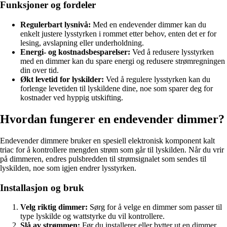
Funksjoner og fordeler
Regulerbart lysnivå:
Med en endevender dimmer kan du
enkelt justere lysstyrken i rommet etter behov, enten det er for
lesing, avslapning eller underholdning.
Energi- og kostnadsbesparelser:
Ved å redusere lysstyrken
med en dimmer kan du spare energi og redusere strømregningen
din over tid.
Økt levetid for lyskilder:
Ved å regulere lysstyrken kan du
forlenge levetiden til lyskildene dine, noe som sparer deg for
kostnader ved hyppig utskifting.
Hvordan fungerer en endevender dimmer?
Endevender dimmere bruker en spesiell elektronisk komponent kalt
triac for å kontrollere mengden strøm som går til lyskilden. Når du vrir
på dimmeren, endres pulsbredden til strømsignalet som sendes til
lyskilden, noe som igjen endrer lysstyrken.
Installasjon og bruk
Velg riktig dimmer:
Sørg for å velge en dimmer som passer til
type lyskilde og wattstyrke du vil kontrollere.
Slå av strømmen:
Før du installerer eller bytter ut en dimmer,