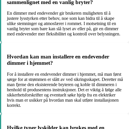
sammenlignet med en vanlig bryter?
En dimmer med endevender gir brukeren muligheten til å
justere lysstyrken etter behov, noe som kan bidra til å skape
ulike stemninger og atmosfærer i rommet. I motsetning til en
vanlig bryter som bare kan slå lyset av eller på, gir en dimmer
med endevender mer fleksibilitet og kontroll over belysningen.
Hvordan kan man installere en endevender
dimmer i hjemmet?
For å installere en endevender dimmer i hjemmet, må man først
sørge for at strømmen er slått av ved sikringsskapet. Deretter må
man fjerne den eksisterende bryteren og koble til dimmeren i
henhold til produsentens instruksjoner. Det er viktig å følge alle
sikkerhetsforskrifter og eventuelt søke hjelp fra en elektriker
hvis man er usikker på hvordan man skal utføre installasjonen
korrekt.
Hvilke typer lyskilder kan brukes med en