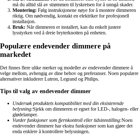
må du alltid slå av strømmen til lyskretsen for å unngå skader.
Montering:
Følg instruksjonene nøye for å montere dimmeren
riktig. Om nødvendig, kontakt en elektriker for profesjonell
installasjon.
Bruk:
Når dimmeren er installert, kan du enkelt justere
lysstyrken ved å dreie bryterknotten på enheten.
Populære endevender dimmere på
markedet
Det finnes flere ulike merker og modeller av endevender dimmere å
velge mellom, avhengig av dine behov og preferanser. Noen populære
alternativer inkluderer Lutron, Legrand og Philips.
Tips til valg av endevender dimmer
Undersøk produktets kompatibilitet med din eksisterende
belysning:
Sjekk om dimmeren er egnet for LED-, halogen- eller
glødelamper.
Vurder funksjoner som fjernkontroll eller tidsinnstilling:
Noen
endevender dimmere har ekstra funksjoner som kan gjøre det
enda enklere å kontrollere belysningen.