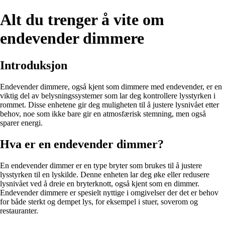
Alt du trenger å vite om
endevender dimmere
Introduksjon
Endevender dimmere, også kjent som dimmere med endevender, er en
viktig del av belysningssystemer som lar deg kontrollere lysstyrken i
rommet. Disse enhetene gir deg muligheten til å justere lysnivået etter
behov, noe som ikke bare gir en atmosfærisk stemning, men også
sparer energi.
Hva er en endevender dimmer?
En endevender dimmer er en type bryter som brukes til å justere
lysstyrken til en lyskilde. Denne enheten lar deg øke eller redusere
lysnivået ved å dreie en bryterknott, også kjent som en dimmer.
Endevender dimmere er spesielt nyttige i omgivelser der det er behov
for både sterkt og dempet lys, for eksempel i stuer, soverom og
restauranter.