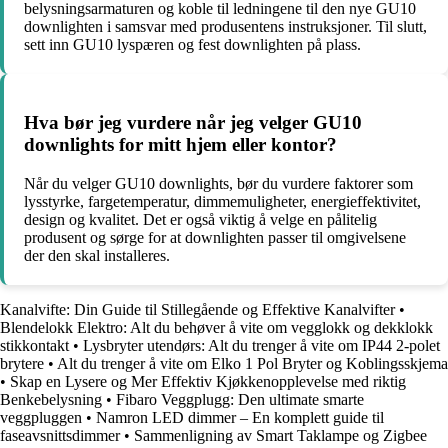
belysningsarmaturen og koble til ledningene til den nye GU10
downlighten i samsvar med produsentens instruksjoner. Til slutt,
sett inn GU10 lyspæren og fest downlighten på plass.
Hva bør jeg vurdere når jeg velger GU10
downlights for mitt hjem eller kontor?
Når du velger GU10 downlights, bør du vurdere faktorer som
lysstyrke, fargetemperatur, dimmemuligheter, energieffektivitet,
design og kvalitet. Det er også viktig å velge en pålitelig
produsent og sørge for at downlighten passer til omgivelsene
der den skal installeres.
Kanalvifte: Din Guide til Stillegående og Effektive Kanalvifter
•
Blendelokk Elektro: Alt du behøver å vite om vegglokk og dekklokk
stikkontakt
•
Lysbryter utendørs: Alt du trenger å vite om IP44 2-polet
brytere
•
Alt du trenger å vite om Elko 1 Pol Bryter og Koblingsskjema
•
Skap en Lysere og Mer Effektiv Kjøkkenopplevelse med riktig
Benkebelysning
•
Fibaro Veggplugg: Den ultimate smarte
veggpluggen
•
Namron LED dimmer – En komplett guide til
faseavsnittsdimmer
•
Sammenligning av Smart Taklampe og Zigbee