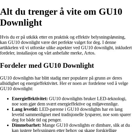
Alt du trenger å vite om GU10
Downlight
Hvis du er på utkikk etter en praktisk og effektiv belysningsløsning,
kan GU10 downlight være det perfekte valget for deg. I denne
artikkelen vil vi utforske ulike aspekter ved GU10 downlight, inkludert
fordeler, installasjon og vårt anbefalte merke, Artos.
Fordeler med GU10 Downlight
GU10 downlights har blitt stadig mer populære på grunn av deres
allsidighet og energieffektivitet. Her er noen av fordelene ved å velge
GU10 downlight:
Energieffektivitet:
GU10 downlights bruker LED-teknologi,
noe som gjør dem svært energieffektive og miljøvennlige.
Lang levetid:
LED-pærene i GU10 downlights har en lang
levetid sammenlignet med tradisjonelle lyspærer, noe som sparer
deg for både tid og penger.
Dimmebarhet:
Mange GU10 downlights er dimbare, slik at du
kan justere belysningen etter behov og skape forskjellige