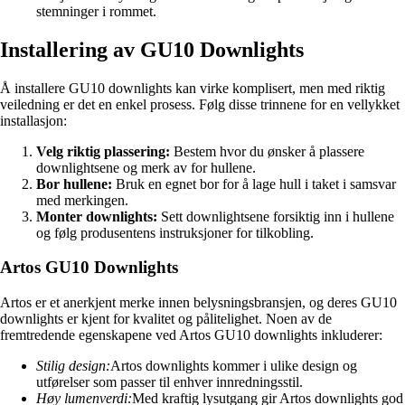
stemninger i rommet.
Installering av GU10 Downlights
Å installere GU10 downlights kan virke komplisert, men med riktig
veiledning er det en enkel prosess. Følg disse trinnene for en vellykket
installasjon:
Velg riktig plassering:
Bestem hvor du ønsker å plassere
downlightsene og merk av for hullene.
Bor hullene:
Bruk en egnet bor for å lage hull i taket i samsvar
med merkingen.
Monter downlights:
Sett downlightsene forsiktig inn i hullene
og følg produsentens instruksjoner for tilkobling.
Artos GU10 Downlights
Artos er et anerkjent merke innen belysningsbransjen, og deres GU10
downlights er kjent for kvalitet og pålitelighet. Noen av de
fremtredende egenskapene ved Artos GU10 downlights inkluderer:
Stilig design:
Artos downlights kommer i ulike design og
utførelser som passer til enhver innredningsstil.
Høy lumenverdi:
Med kraftig lysutgang gir Artos downlights god