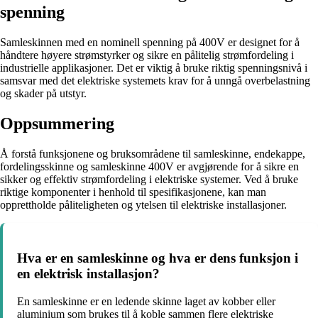
spenning
Samleskinnen med en nominell spenning på 400V er designet for å
håndtere høyere strømstyrker og sikre en pålitelig strømfordeling i
industrielle applikasjoner. Det er viktig å bruke riktig spenningsnivå i
samsvar med det elektriske systemets krav for å unngå overbelastning
og skader på utstyr.
Oppsummering
Å forstå funksjonene og bruksområdene til samleskinne, endekappe,
fordelingsskinne og samleskinne 400V er avgjørende for å sikre en
sikker og effektiv strømfordeling i elektriske systemer. Ved å bruke
riktige komponenter i henhold til spesifikasjonene, kan man
opprettholde påliteligheten og ytelsen til elektriske installasjoner.
Hva er en samleskinne og hva er dens funksjon i
en elektrisk installasjon?
En samleskinne er en ledende skinne laget av kobber eller
aluminium som brukes til å koble sammen flere elektriske