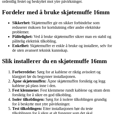
ordentlig festet og beskyttet mot ytre påvirkninger.
Fordeler med å bruke skjøtemuffe 16mm
Sikkerhet:
Skjøtemuffer gir en sikker forbindelse som
reduserer risikoen for kortslutning eller andre elektriske
problemer.
Pålitelighet:
Ved å bruke skjøtemuffer sikrer man en stabil og
pålitelig elektrisk tilkobling.
Enkelhet:
Skjøtemuffer er enkle å bruke og installere, selv for
de uten avansert teknisk kunnskap.
Slik installerer du en skjøtemuffe 16mm
Forberedelse:
Sørg for at kablene er riktig avisolert og
klargjort før du begynner installasjonen.
Åpne skjøtemuffen:
Åpne skjøtemuffen forsiktig og legg
kablene på plass inne i den.
Fest klemmene:
Fest klemmene rundt kablene og stram dem
forsiktig for å sikre en god tilkobling.
Isoler tilkoblingen:
Sørg for å isolere tilkoblingen grundig
for å beskytte mot ytre påvirkninger.
Test tilkoblingen:
Etter installasjonen bør du teste
tilkoblingen for å sikre at alt fungerer som det skal.