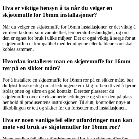
Hva er viktige hensyn å ta når du velger en
skjøtemuffe for 16mm installasjoner?
Når du velger en skjøtemuffe for 16mm installasjoner, er det viktig å
vurdere faktorer som vanntetthet, temperaturbestandighet, og om
den er egnet for bruk i ulike miljøer. Det er også viktig å sørge for at
skjøtemuffen er kompatibel med ledningene eller kablene som skal
kobles sammen.
Hvordan installerer man en skjøtemuffe for 16mm
rør på en sikker måte?
For å installere en skjøtemuffe for 16mm rør på en sikker måte, bør
du først forsikre deg om at ledningene er riktig forberedt ved å fjerne
isolasjonen og sikre en god kontakt. Deretter plasserer du
skjøtemuffen over de eksponerte ledningene og sikrer den på plass i
henhold til produsentens instruksjoner. Til slutt, kontroller nøye at
tilkoblingen er tett og sikker før du fortsetter med installasjonen.
Hva er noen vanlige feil eller utfordringer man kan
møte ved bruk av skjøtemuffer for 16mm rør?
Noen vanlige feil eller utfordringer ved bruk av skjøtemuffer for