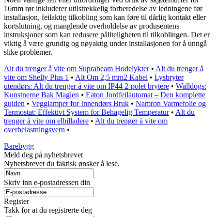
16mm rør inkluderer utilstrekkelig forberedelse av ledningene før
installasjon, feilaktig tilkobling som kan føre til dårlig kontakt eller
kortslutning, og manglende overholdelse av produsentens
instruksjoner som kan redusere påliteligheten til tilkoblingen. Det er
viktig å være grundig og nøyaktig under installasjonen for å unngå
slike problemer.
Alt du trenger å vite om Suprabeam Hodelykter
•
Alt du trenger å
vite om Shelly Plus 1
•
Alt Om 2,5 mm2 Kabel
•
Lysbryter
utendørs: Alt du trenger å vite om IP44 2-polet brytere
•
Walldogs:
Kunstnerne Bak Magien
•
Eaton Jordfeilautomat – Den komplette
guiden
•
Vegglamper for Innendørs Bruk
•
Namron Varmefolie og
Termostat: Effektivt System for Behagelig Temperatur
•
Alt du
trenger å vite om elbilladere
•
Alt du trenger å vite om
overbelastningsvern
•
Barebygg
Meld deg på nyhetsbrevet
Nyhetsbrevet du faktisk ønsker å lese.
Skriv inn e-postadressen din
Register
Takk for at du registrerte deg