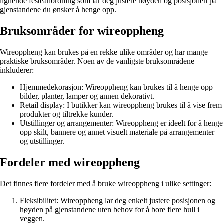
lignende festeanordning som lar deg justere høyden og posisjonen på
gjenstandene du ønsker å henge opp.
Bruksområder for wireoppheng
Wireoppheng kan brukes på en rekke ulike områder og har mange
praktiske bruksområder. Noen av de vanligste bruksområdene
inkluderer:
Hjemmedekorasjon: Wireoppheng kan brukes til å henge opp
bilder, planter, lamper og annen dekorativt.
Retail display: I butikker kan wireoppheng brukes til å vise frem
produkter og tiltrekke kunder.
Utstillinger og arrangementer: Wireoppheng er ideelt for å henge
opp skilt, bannere og annet visuelt materiale på arrangementer
og utstillinger.
Fordeler med wireoppheng
Det finnes flere fordeler med å bruke wireoppheng i ulike settinger:
Fleksibilitet: Wireoppheng lar deg enkelt justere posisjonen og
høyden på gjenstandene uten behov for å bore flere hull i
veggen.