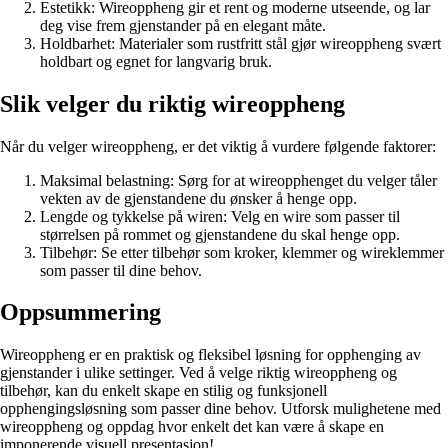
Estetikk: Wireoppheng gir et rent og moderne utseende, og lar
deg vise frem gjenstander på en elegant måte.
Holdbarhet: Materialer som rustfritt stål gjør wireoppheng svært
holdbart og egnet for langvarig bruk.
Slik velger du riktig wireoppheng
Når du velger wireoppheng, er det viktig å vurdere følgende faktorer:
Maksimal belastning: Sørg for at wireopphenget du velger tåler
vekten av de gjenstandene du ønsker å henge opp.
Lengde og tykkelse på wiren: Velg en wire som passer til
størrelsen på rommet og gjenstandene du skal henge opp.
Tilbehør: Se etter tilbehør som kroker, klemmer og wireklemmer
som passer til dine behov.
Oppsummering
Wireoppheng er en praktisk og fleksibel løsning for opphenging av
gjenstander i ulike settinger. Ved å velge riktig wireoppheng og
tilbehør, kan du enkelt skape en stilig og funksjonell
opphengingsløsning som passer dine behov. Utforsk mulighetene med
wireoppheng og oppdag hvor enkelt det kan være å skape en
imponerende visuell presentasjon!