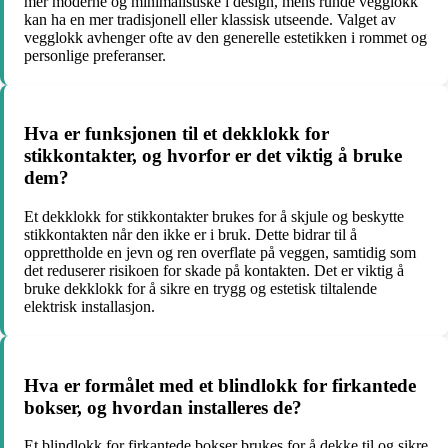
mer moderne og minimalistiske i design, mens runde vegglokk
kan ha en mer tradisjonell eller klassisk utseende. Valget av
vegglokk avhenger ofte av den generelle estetikken i rommet og
personlige preferanser.
Hva er funksjonen til et dekklokk for
stikkontakter, og hvorfor er det viktig å bruke
dem?
Et dekklokk for stikkontakter brukes for å skjule og beskytte
stikkontakten når den ikke er i bruk. Dette bidrar til å
opprettholde en jevn og ren overflate på veggen, samtidig som
det reduserer risikoen for skade på kontakten. Det er viktig å
bruke dekklokk for å sikre en trygg og estetisk tiltalende
elektrisk installasjon.
Hva er formålet med et blindlokk for firkantede
bokser, og hvordan installeres de?
Et blindlokk for firkantede bokser brukes for å dekke til og sikre