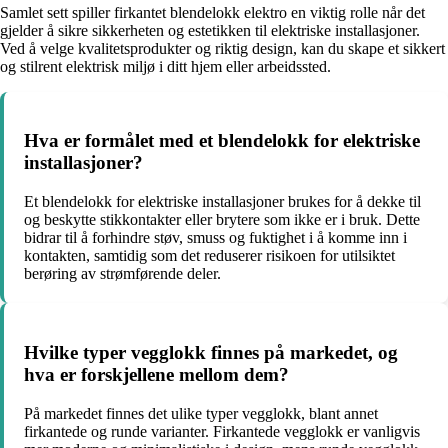
Samlet sett spiller firkantet blendelokk elektro en viktig rolle når det
gjelder å sikre sikkerheten og estetikken til elektriske installasjoner.
Ved å velge kvalitetsprodukter og riktig design, kan du skape et sikkert
og stilrent elektrisk miljø i ditt hjem eller arbeidssted.
Hva er formålet med et blendelokk for elektriske
installasjoner?
Et blendelokk for elektriske installasjoner brukes for å dekke til
og beskytte stikkontakter eller brytere som ikke er i bruk. Dette
bidrar til å forhindre støv, smuss og fuktighet i å komme inn i
kontakten, samtidig som det reduserer risikoen for utilsiktet
berøring av strømførende deler.
Hvilke typer vegglokk finnes på markedet, og
hva er forskjellene mellom dem?
På markedet finnes det ulike typer vegglokk, blant annet
firkantede og runde varianter. Firkantede vegglokk er vanligvis