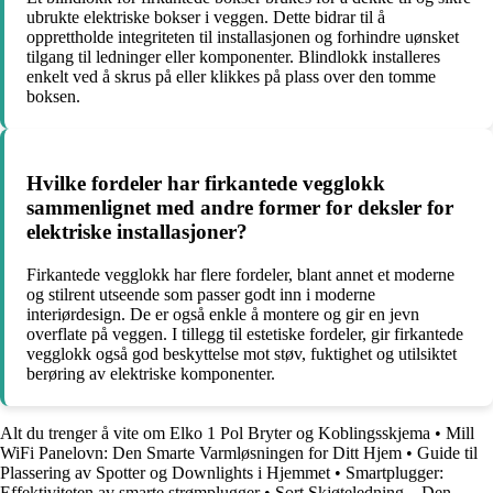
ubrukte elektriske bokser i veggen. Dette bidrar til å
opprettholde integriteten til installasjonen og forhindre uønsket
tilgang til ledninger eller komponenter. Blindlokk installeres
enkelt ved å skrus på eller klikkes på plass over den tomme
boksen.
Hvilke fordeler har firkantede vegglokk
sammenlignet med andre former for deksler for
elektriske installasjoner?
Firkantede vegglokk har flere fordeler, blant annet et moderne
og stilrent utseende som passer godt inn i moderne
interiørdesign. De er også enkle å montere og gir en jevn
overflate på veggen. I tillegg til estetiske fordeler, gir firkantede
vegglokk også god beskyttelse mot støv, fuktighet og utilsiktet
berøring av elektriske komponenter.
Alt du trenger å vite om Elko 1 Pol Bryter og Koblingsskjema
•
Mill
WiFi Panelovn: Den Smarte Varmløsningen for Ditt Hjem
•
Guide til
Plassering av Spotter og Downlights i Hjemmet
•
Smartplugger:
Effektiviteten av smarte strømplugger
•
Sort Skjøteledning – Den