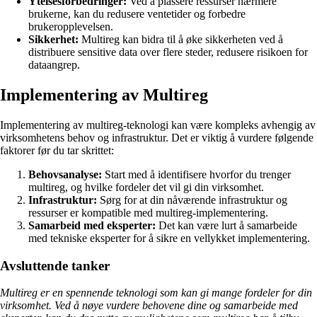
Ytelsesforbedringer:
Ved å plassere ressurser nærmere
brukerne, kan du redusere ventetider og forbedre
brukeropplevelsen.
Sikkerhet:
Multireg kan bidra til å øke sikkerheten ved å
distribuere sensitive data over flere steder, redusere risikoen for
dataangrep.
Implementering av Multireg
Implementering av multireg-teknologi kan være kompleks avhengig av
virksomhetens behov og infrastruktur. Det er viktig å vurdere følgende
faktorer før du tar skrittet:
Behovsanalyse:
Start med å identifisere hvorfor du trenger
multireg, og hvilke fordeler det vil gi din virksomhet.
Infrastruktur:
Sørg for at din nåværende infrastruktur og
ressurser er kompatible med multireg-implementering.
Samarbeid med eksperter:
Det kan være lurt å samarbeide
med tekniske eksperter for å sikre en vellykket implementering.
Avsluttende tanker
Multireg er en spennende teknologi som kan gi mange fordeler for din
virksomhet. Ved å nøye vurdere behovene dine og samarbeide med