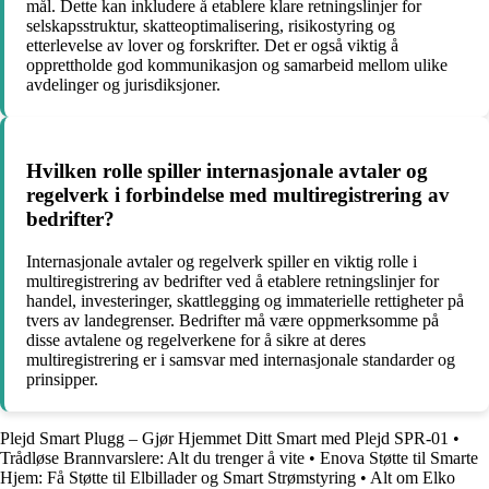
mål. Dette kan inkludere å etablere klare retningslinjer for
selskapsstruktur, skatteoptimalisering, risikostyring og
etterlevelse av lover og forskrifter. Det er også viktig å
opprettholde god kommunikasjon og samarbeid mellom ulike
avdelinger og jurisdiksjoner.
Hvilken rolle spiller internasjonale avtaler og
regelverk i forbindelse med multiregistrering av
bedrifter?
Internasjonale avtaler og regelverk spiller en viktig rolle i
multiregistrering av bedrifter ved å etablere retningslinjer for
handel, investeringer, skattlegging og immaterielle rettigheter på
tvers av landegrenser. Bedrifter må være oppmerksomme på
disse avtalene og regelverkene for å sikre at deres
multiregistrering er i samsvar med internasjonale standarder og
prinsipper.
Plejd Smart Plugg – Gjør Hjemmet Ditt Smart med Plejd SPR-01
•
Trådløse Brannvarslere: Alt du trenger å vite
•
Enova Støtte til Smarte
Hjem: Få Støtte til Elbillader og Smart Strømstyring
•
Alt om Elko