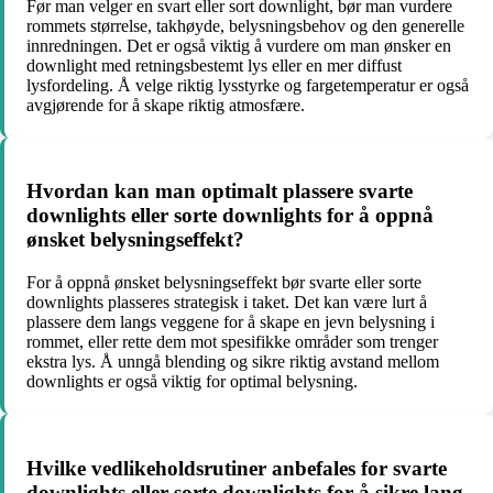
Før man velger en svart eller sort downlight, bør man vurdere
rommets størrelse, takhøyde, belysningsbehov og den generelle
innredningen. Det er også viktig å vurdere om man ønsker en
downlight med retningsbestemt lys eller en mer diffust
lysfordeling. Å velge riktig lysstyrke og fargetemperatur er også
avgjørende for å skape riktig atmosfære.
Hvordan kan man optimalt plassere svarte
downlights eller sorte downlights for å oppnå
ønsket belysningseffekt?
For å oppnå ønsket belysningseffekt bør svarte eller sorte
downlights plasseres strategisk i taket. Det kan være lurt å
plassere dem langs veggene for å skape en jevn belysning i
rommet, eller rette dem mot spesifikke områder som trenger
ekstra lys. Å unngå blending og sikre riktig avstand mellom
downlights er også viktig for optimal belysning.
Hvilke vedlikeholdsrutiner anbefales for svarte
downlights eller sorte downlights for å sikre lang