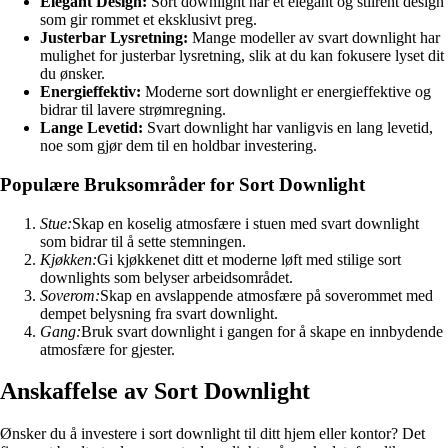
Elegant Design:
Sort downlight har et elegant og stilrent design
som gir rommet et eksklusivt preg.
Justerbar Lysretning:
Mange modeller av svart downlight har
mulighet for justerbar lysretning, slik at du kan fokusere lyset dit
du ønsker.
Energieffektiv:
Moderne sort downlight er energieffektive og
bidrar til lavere strømregning.
Lange Levetid:
Svart downlight har vanligvis en lang levetid,
noe som gjør dem til en holdbar investering.
Populære Bruksområder for Sort Downlight
Stue:
Skap en koselig atmosfære i stuen med svart downlight
som bidrar til å sette stemningen.
Kjøkken:
Gi kjøkkenet ditt et moderne løft med stilige sort
downlights som belyser arbeidsområdet.
Soverom:
Skap en avslappende atmosfære på soverommet med
dempet belysning fra svart downlight.
Gang:
Bruk svart downlight i gangen for å skape en innbydende
atmosfære for gjester.
Anskaffelse av Sort Downlight
Ønsker du å investere i sort downlight til ditt hjem eller kontor? Det