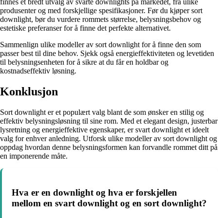
finnes et bredt utvalg av svarte downlights på markedet, fra ulike
produsenter og med forskjellige spesifikasjoner. Før du kjøper sort
downlight, bør du vurdere rommets størrelse, belysningsbehov og
estetiske preferanser for å finne det perfekte alternativet.
Sammenlign ulike modeller av sort downlight for å finne den som
passer best til dine behov. Sjekk også energieffektiviteten og levetiden
til belysningsenheten for å sikre at du får en holdbar og
kostnadseffektiv løsning.
Konklusjon
Sort downlight er et populært valg blant de som ønsker en stilig og
effektiv belysningsløsning til sine rom. Med et elegant design, justerbar
lysretning og energieffektive egenskaper, er svart downlight et ideelt
valg for enhver anledning. Utforsk ulike modeller av sort downlight og
oppdag hvordan denne belysningsformen kan forvandle rommet ditt på
en imponerende måte.
Hva er en downlight og hva er forskjellen
mellom en svart downlight og en sort downlight?