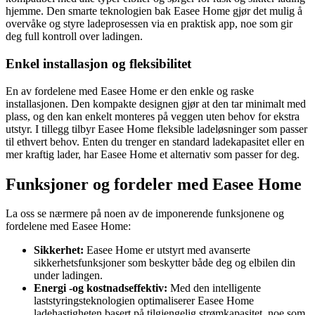
hjemme. Den smarte teknologien bak Easee Home gjør det mulig å
overvåke og styre ladeprosessen via en praktisk app, noe som gir
deg full kontroll over ladingen.
Enkel installasjon og fleksibilitet
En av fordelene med Easee Home er den enkle og raske
installasjonen. Den kompakte designen gjør at den tar minimalt med
plass, og den kan enkelt monteres på veggen uten behov for ekstra
utstyr. I tillegg tilbyr Easee Home fleksible ladeløsninger som passer
til ethvert behov. Enten du trenger en standard ladekapasitet eller en
mer kraftig lader, har Easee Home et alternativ som passer for deg.
Funksjoner og fordeler med Easee Home
La oss se nærmere på noen av de imponerende funksjonene og
fordelene med Easee Home:
Sikkerhet:
Easee Home er utstyrt med avanserte
sikkerhetsfunksjoner som beskytter både deg og elbilen din
under ladingen.
Energi -og kostnadseffektiv:
Med den intelligente
laststyringsteknologien optimaliserer Easee Home
ladehastigheten basert på tilgjengelig strømkapasitet, noe som