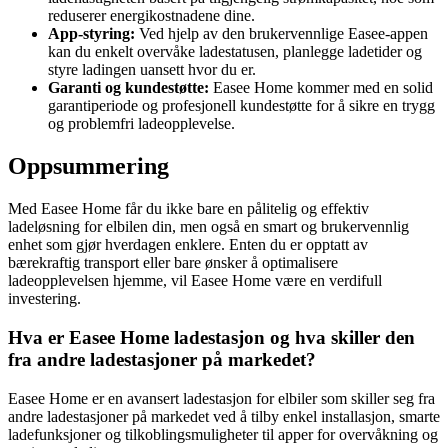
reduserer energikostnadene dine.
App-styring:
Ved hjelp av den brukervennlige Easee-appen
kan du enkelt overvåke ladestatusen, planlegge ladetider og
styre ladingen uansett hvor du er.
Garanti og kundestøtte:
Easee Home kommer med en solid
garantiperiode og profesjonell kundestøtte for å sikre en trygg
og problemfri ladeopplevelse.
Oppsummering
Med Easee Home får du ikke bare en pålitelig og effektiv
ladeløsning for elbilen din, men også en smart og brukervennlig
enhet som gjør hverdagen enklere. Enten du er opptatt av
bærekraftig transport eller bare ønsker å optimalisere
ladeopplevelsen hjemme, vil Easee Home være en verdifull
investering.
Hva er Easee Home ladestasjon og hva skiller den
fra andre ladestasjoner på markedet?
Easee Home er en avansert ladestasjon for elbiler som skiller seg fra
andre ladestasjoner på markedet ved å tilby enkel installasjon, smarte
ladefunksjoner og tilkoblingsmuligheter til apper for overvåkning og