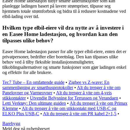
Easee Home ladestasjon tilbyr smarte ladefunksjoner som kan
planlegge ladingen basert på lavere strømpriser, tilpasse seg
hjemmets totale strømforbruk og bidra til å redusere kostnadene ved
elbil-lading over tid.
Hvilken type elbil-eiere vil dra nytte av å investere i
en Easee Home ladestasjon, og hvordan kan den
tilpasses ulike behov?
Easee Home ladestasjon passer for alle typer elbil-eiere, enten det er
privatpersoner, bedrifter eller borettslag. Den kan tilpasses ulike
behov ved å tilby fleksible installasjonsmuligheter,
tilkoblingsalternativer og smarte funksjoner som gjør ladingen enkel
og effektiv for alle brukere.
Tec7 Tube – En omfattende guide
•
Zigbee vs Z-wave: En
sammenligning av smarthusprotokoller
•
Alt du trenger å vite om
Panelovner og Varmeovner
•
Alt du trenger å vite om 4-veis
stikkontakter
•
Utvendig Belysning for Terrassen og Verandaen
•
Letti Verktøy: Den ultimate guiden
•
Alt du trenger å vite om Primax
Klemme
•
Alt du trenger å vite om stikkontakt med USB-C og
ELKO Plus USB-C
•
Alt du trenger å vite om PR kabel 2×1,5
•
Barebygg
Meld deg på nyhetsbrevet