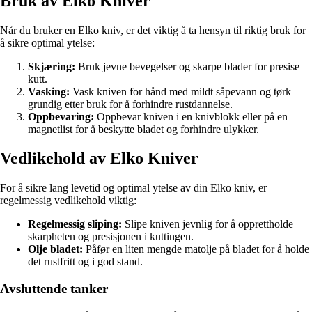
Bruk av Elko Kniver
Når du bruker en Elko kniv, er det viktig å ta hensyn til riktig bruk for
å sikre optimal ytelse:
Skjæring:
Bruk jevne bevegelser og skarpe blader for presise
kutt.
Vasking:
Vask kniven for hånd med mildt såpevann og tørk
grundig etter bruk for å forhindre rustdannelse.
Oppbevaring:
Oppbevar kniven i en knivblokk eller på en
magnetlist for å beskytte bladet og forhindre ulykker.
Vedlikehold av Elko Kniver
For å sikre lang levetid og optimal ytelse av din Elko kniv, er
regelmessig vedlikehold viktig:
Regelmessig sliping:
Slipe kniven jevnlig for å opprettholde
skarpheten og presisjonen i kuttingen.
Olje bladet:
Påfør en liten mengde matolje på bladet for å holde
det rustfritt og i god stand.
Avsluttende tanker