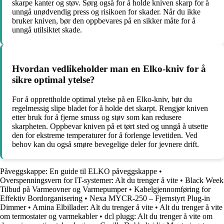
skarpe kanter og støv. Sørg også for å holde kniven skarp for å
unngå unødvendig press og risikoen for skader. Når du ikke
bruker kniven, bør den oppbevares på en sikker måte for å
unngå utilsiktet skade.
Hvordan vedlikeholder man en Elko-kniv for å
sikre optimal ytelse?
For å opprettholde optimal ytelse på en Elko-kniv, bør du
regelmessig slipe bladet for å holde det skarpt. Rengjør kniven
etter bruk for å fjerne smuss og støv som kan redusere
skarpheten. Oppbevar kniven på et tørt sted og unngå å utsette
den for ekstreme temperaturer for å forlenge levetiden. Ved
behov kan du også smøre bevegelige deler for jevnere drift.
Påveggskappe: En guide til ELKO påveggskappe
•
Overspenningsvern for IT-systemer: Alt du trenger å vite
•
Black Week
Tilbud på Varmeovner og Varmepumper
•
Kabelgjennomføring for
Effektiv Bordorganisering
•
Nexa MYCR-250 – Fjernstyrt Plug-in
Dimmer
•
Amina Elbillader: Alt du trenger å vite
•
Alt du trenger å vite
om termostater og varmekabler
•
dcl plugg: Alt du trenger å vite om