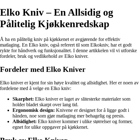
Elko Kniv – En Allsidig og
Pålitelig Kjøkkenredskap
Å ha en pålitelig kniv på kjøkkenet er avgjørende for effektiv
matlaging. En Elko kniv, også referert til som Elkokniv, har et godt
rykte for håndverk og funksjonalitet. I denne artikkelen vil vi utforske
fordeler, bruk og vedlikehold av Elko kniver.
Fordeler med Elko Kniver
Elko kniver er kjent for sin høye kvalitet og allsidighet. Her er noen av
fordelene med å velge en Elko kniv:
Skarphet:
Elko kniver er laget av slitesterke materialer som
holder bladet skarpt over lang tid.
Ergonomisk design:
Knivene er designet for å ligge godt i
hånden, noe som gjør matlaging mer behagelig og presis.
Allsidighet:
Elko kniver kommer i ulike størrelser og former,
egnet for ulike oppgaver på kjøkkenet.