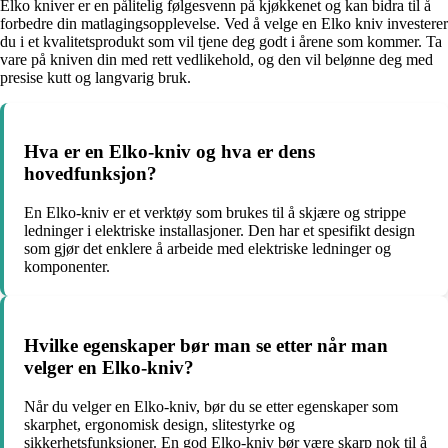
Elko kniver er en pålitelig følgesvenn på kjøkkenet og kan bidra til å
forbedre din matlagingsopplevelse. Ved å velge en Elko kniv investerer
du i et kvalitetsprodukt som vil tjene deg godt i årene som kommer. Ta
vare på kniven din med rett vedlikehold, og den vil belønne deg med
presise kutt og langvarig bruk.
Hva er en Elko-kniv og hva er dens
hovedfunksjon?
En Elko-kniv er et verktøy som brukes til å skjære og strippe
ledninger i elektriske installasjoner. Den har et spesifikt design
som gjør det enklere å arbeide med elektriske ledninger og
komponenter.
Hvilke egenskaper bør man se etter når man
velger en Elko-kniv?
Når du velger en Elko-kniv, bør du se etter egenskaper som
skarphet, ergonomisk design, slitestyrke og
sikkerhetsfunksjoner. En god Elko-kniv bør være skarp nok til å