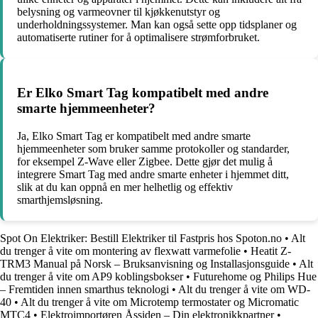
belysning og varmeovner til kjøkkenutstyr og
underholdningssystemer. Man kan også sette opp tidsplaner og
automatiserte rutiner for å optimalisere strømforbruket.
Er Elko Smart Tag kompatibelt med andre
smarte hjemmeenheter?
Ja, Elko Smart Tag er kompatibelt med andre smarte
hjemmeenheter som bruker samme protokoller og standarder,
for eksempel Z-Wave eller Zigbee. Dette gjør det mulig å
integrere Smart Tag med andre smarte enheter i hjemmet ditt,
slik at du kan oppnå en mer helhetlig og effektiv
smarthjemsløsning.
Spot On Elektriker: Bestill Elektriker til Fastpris hos Spoton.no
•
Alt
du trenger å vite om montering av flexwatt varmefolie
•
Heatit Z-
TRM3 Manual på Norsk – Bruksanvisning og Installasjonsguide
•
Alt
du trenger å vite om AP9 koblingsbokser
•
Futurehome og Philips Hue
– Fremtiden innen smarthus teknologi
•
Alt du trenger å vite om WD-
40
•
Alt du trenger å vite om Microtemp termostater og Micromatic
MTC4
•
Elektroimportøren Åssiden – Din elektronikkpartner
•