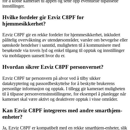
for å koble kameraet til appen og sette opp eventuelle tilpassede
innstillinger.
Hvilke fordeler gir Ezviz C8PF for
hjemmesikkerhet?
Ezviz C8PF gir en rekke fordeler for hjemmesikkerhet, inkludert
pålitelig overvåkning av utendørsområder, varsler om bevegelse eller
uønskede hendelser i sanntid, muligheten til å kommunisere med
besøkende via toveis lyd og enkel tilgang til opptak og innstillinger
via mobilappen uansett hvor du er.
Hvordan sikrer Ezviz C8PF personvernet?
Ezviz C8PF tar personvern på alvor ved å tilby sikker
datakryptering og passordbeskyttelse for å beskytte brukerens
personlige informasjon og opptak. I tillegg gir kameraet muligheten
til å tilpasse personvernsinnstillingene, for eksempel å planlegge når
kameraet skal være aktivt og deaktivere opptak i visse områder.
Kan Ezviz C8PF integreres med andre smarthjem-
enheter?
Ja, Ezviz C8PF er kompatibelt med en rekke smarthjem-enheter, slik