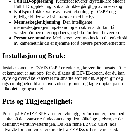
Full HD-oppløsning:
Kameraet leverer krystallklare bilder i
Full HD-oppløsning, slik at du ikke går glipp av noe viktig.
Nattsyn:
Takket være avansert teknologi gir C8PF deg
tydelige bilder selv i situasjoner med lite lys.
Menneskegjenkjenning:
Den intelligente
menneskegjenkjenningsteknologien sikrer at du kun får
varsler når personer oppdages, og ikke for hver bevegelse.
Personvernmodus:
Med personvernmodus kan du enkelt slå
av kameraet når du er hjemme for å bevare personvernet ditt.
Installasjon og Bruk:
Installasjonen av EZVIZ C8PF er enkel og krever lite innsats. Etter
at kameraet er satt opp, får du tilgang til EZVIZ-appen, der du kan
styre og overvåke kameraet fra smarttelefonen din. Appen gir deg
også muligheten til å se live videostrømmer og lagre opptak på en
tilkoblet lagringsenhet.
Pris og Tilgjengelighet:
Prisen på EZVIZ C8PF varierer avhengig av forhandler, men med
tanke på de avanserte funksjonene og den pålitelige ytelsen, er det
definitivt verdt investeringen. Du kan finne EZVIZ C8PF hos
utvalgte forhandlere eller direkte fra EZVIZs offisielle nettsted.