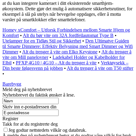
at du kan integrere kameraet i ditt eksisterende smarthjem-
økosystem. Dette gjør det mulig å automatisere sikkerhetsrutiner, for
eksempel å slå på utelys når bevegelse oppdages, eller å motta
varsler på smartklokker eller smarttelefoner.
Homey xComfort – Utforsk Forbindelsen mellom Smarte Hjem og
Komfort
•
Alt du bør vite om 32A Jordfeilautomat Type B
•
Utelamper for en Tidløs Stil og Sikkerhet
•
Den Ultimatve Guiden
til Smarte Dimmere: Effektiv Belysning med Smart Dimmer og Wifi
Dimmer
•
Alt du trenger å vite om Elko Keystone
•
Alt du trenger å
vite om Mill panelovner
•
Ladekabel Holder og Kabelholder for
Elbil
•
PFXP 4G10 | 4G10 – Alt du trenger å vite
•
Verktøysekk –
Din beste følgesvenn på jobben
•
Alt du trenger å vite om T50 stifter
•
Barebygg
Meld deg på nyhetsbrevet
Nyhetsbrevet du faktisk ønsker å lese.
Skriv inn e-postadressen din
Register
Takk for at du registrerte deg
Jeg godtar nettstedets vilkår og databruk.
Å melde deg på nyhetsbrevet betyr at du godtar våre vilkår for bruk