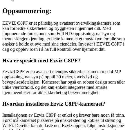
Oppsummering:
EZVIZ C8PF er et pålitelig og avansert overvåkingskamera som
kan forbedre sikkerheten og tryggheten i hjemmet ditt. Med
imponerende funksjoner som Full HD-oppløsning, nattsyn og
menneskegjenkjenning, er dette kameraet et must-have for alle som
ønsker å holde et øye med sine eiendeler. Invester i EZVIZ C8PF i
dag og opplev roen i å ha full kontroll over hjemmet ditt.
Hva er spesielt med Ezviz C8PF?
Ezviz C8PF er en avansert utendørs sikkerhetskamera med 4 MP
oppløsning, nattsyn på opptil 30 meter, toveis lyd og
bevegelsesdeteksjon. Kameraet har også en robust design som tåler
ulike værforhold, og det kan enkelt integreres med smarte
hjemmeenheter for økt sikkerhet og bekvemmelighet.
Hvordan installeres Ezviz C8PF-kameraet?
Installasjonen av Ezviz C8PF er enkel og krever bare noen få trinn.
Først må kameraet plasseres på ønsket sted og kobles til strøm og
Wi-Fi. Deretter kan du laste ned Ezviz-appen, følge instruksjonene