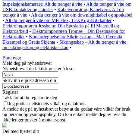
Inspeksjonskameraer: Alt du trenger å vite
•
Alt du trenger å vite om
USB-kontakter og støpsler
•
Kabelvernrør og Kabelvern: Alt du
trenger å vite
•
Alt du trenger å vite om downlightkabel og spotkabel
•
Alt du trenger å vite om MR Flex, TFXP og 4G6 kabler
•
Elektroimportøren Jessheim: Din Spesialist på El Materiell og
Elektroarbeid
•
Elektroimportøren Tromsø – Din Destinasjon for
Elektronikk
•
Kursfortegnelse for Sikringsskap – Mal, Oversikt,
Eksempel og Gratis Skjema
•
Sikringsskap – Alt du trenger å vite
om sikringsskap og elektriske skap
•
Barebygg
Meld deg på nyhetsbrevet
Nyhetsbrevet du faktisk ønsker å lese.
Skriv inn e-postadressen din
Register
Takk for at du registrerte deg
Jeg godtar nettstedets vilkår og databruk.
Å melde deg på nyhetsbrevet betyr at du godtar våre vilkår for bruk
og personopplysningspolicy. Du kan enkelt melde deg av hvis du
ikke lenger ønsker å motta e-post.
Del med hjertet ditt