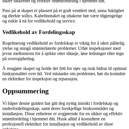
sikrer sikkerhet og effektiv strømfordeling i hjemmet ditt.
Pass på at skapet er plassert på et godt ventilert sted, unna fuktighet
og direkte sollys. Kabelinntaket og uttakene bør være tilgjengelige
og enkle å nå for vedlikehold og service.
Vedlikehold av Fordelingsskap
Regelmessig vedlikehold av fordelskap er viktig for å sikre pålitelig
ytelse og unngå strømrelaterte problemer. Utfør inspeksjoner med
jevne mellomrom for å sjekke etter slitasje, løse ledninger eller tegn
på overoppheting.
Å rengjøre skapet og holde det fritt for støv og rusk bidrar til optimal
funksjonalitet over tid. Ved mistanke om problemer, bør du kontakte
en elektriker for inspeksjon og reparasjon.
Oppsummering
Vi håper denne guiden har gitt deg nyttig innsikt i fordelskap og
underfordelingsskap, samt deres forskjellige bruksområder og
installasjon. Disse enhetene er avgjørende for en sikker og effektiv
strømfordeling i hjemmet ditt. Husk alltid å konsultere en
profesjonell elektriker for installasjon og vedlikehold av disse