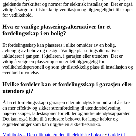
gjeldende forskrifter og normer for elektrisk installasjon. Det er også
viktig å sørge for tilstrekkelig ventilasjon og tilgjengelighet til skapet
for vedlikehold.
Hva er vanlige plasseringsalternativer for et
fordelingsskap i en bolig?
Et fordelingsskap kan plasseres i ulike områder av en bolig,
avhengig av behov og design. Vanlige plasseringsalternativer
inkluderer i gangen, i kjelleren, i garasjen eller utendørs. Det er
viktig å velge en plassering som er lett tilgjengelig for
vedlikeholdspersonell og som gir tilstrekkelig plass til installasjon og
eventuell utvidelse.
Hvilke fordeler kan et fordelingsskap i garasjen eller
utendørs gi?
Å ha et fordelingsskap i garasjen eller utendørs kan bidra til å sikre
en mer effektiv og sikker strømfordeling til utendørsbelysning,
hageredskaper, ladestasjoner for elbiler og andre utendørsapparater.
Det kan også bidra til å redusere behovet for lange kabler og
skjøteledninger som kan utgjøre en sikkerhetsrisiko.
Multiboks – Den ultimate guiden til elektriske bokser
•
Guide til