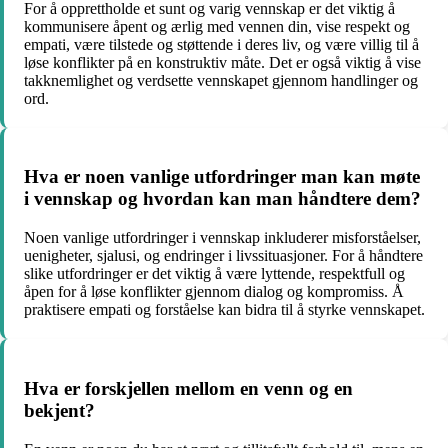
For å opprettholde et sunt og varig vennskap er det viktig å
kommunisere åpent og ærlig med vennen din, vise respekt og
empati, være tilstede og støttende i deres liv, og være villig til å
løse konflikter på en konstruktiv måte. Det er også viktig å vise
takknemlighet og verdsette vennskapet gjennom handlinger og
ord.
Hva er noen vanlige utfordringer man kan møte
i vennskap og hvordan kan man håndtere dem?
Noen vanlige utfordringer i vennskap inkluderer misforståelser,
uenigheter, sjalusi, og endringer i livssituasjoner. For å håndtere
slike utfordringer er det viktig å være lyttende, respektfull og
åpen for å løse konflikter gjennom dialog og kompromiss. Å
praktisere empati og forståelse kan bidra til å styrke vennskapet.
Hva er forskjellen mellom en venn og en
bekjent?