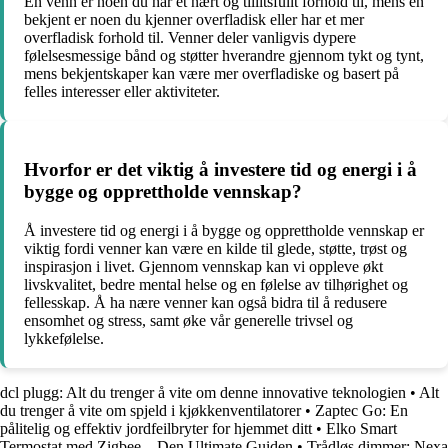
En venn er noen du har et nært og tillitsfullt forhold til, mens en
bekjent er noen du kjenner overfladisk eller har et mer
overfladisk forhold til. Venner deler vanligvis dypere
følelsesmessige bånd og støtter hverandre gjennom tykt og tynt,
mens bekjentskaper kan være mer overfladiske og basert på
felles interesser eller aktiviteter.
Hvorfor er det viktig å investere tid og energi i å
bygge og opprettholde vennskap?
Å investere tid og energi i å bygge og opprettholde vennskap er
viktig fordi venner kan være en kilde til glede, støtte, trøst og
inspirasjon i livet. Gjennom vennskap kan vi oppleve økt
livskvalitet, bedre mental helse og en følelse av tilhørighet og
fellesskap. Å ha nære venner kan også bidra til å redusere
ensomhet og stress, samt øke vår generelle trivsel og
lykkefølelse.
dcl plugg: Alt du trenger å vite om denne innovative teknologien
•
Alt
du trenger å vite om spjeld i kjøkkenventilatorer
•
Zaptec Go: En
pålitelig og effektiv jordfeilbryter for hjemmet ditt
•
Elko Smart
Termostat med Zigbee – Den Ultimate Guiden
•
Trådløs dimmer: Nexa