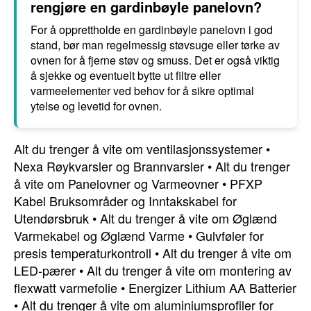
rengjøre en gardinbøyle panelovn?
For å opprettholde en gardinbøyle panelovn i god
stand, bør man regelmessig støvsuge eller tørke av
ovnen for å fjerne støv og smuss. Det er også viktig
å sjekke og eventuelt bytte ut filtre eller
varmeelementer ved behov for å sikre optimal
ytelse og levetid for ovnen.
Alt du trenger å vite om ventilasjonssystemer
•
Nexa Røykvarsler og Brannvarsler
•
Alt du trenger
å vite om Panelovner og Varmeovner
•
PFXP
Kabel Bruksområder og Inntakskabel for
Utendørsbruk
•
Alt du trenger å vite om Øglænd
Varmekabel og Øglænd Varme
•
Gulvføler for
presis temperaturkontroll
•
Alt du trenger å vite om
LED-pærer
•
Alt du trenger å vite om montering av
flexwatt varmefolie
•
Energizer Lithium AA Batterier
•
Alt du trenger å vite om aluminiumsprofiler for