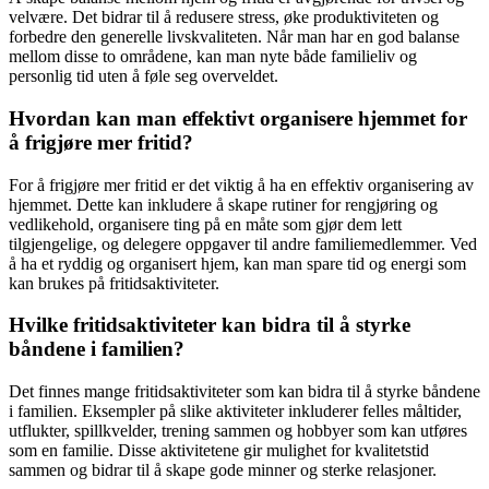
velvære. Det bidrar til å redusere stress, øke produktiviteten og
forbedre den generelle livskvaliteten. Når man har en god balanse
mellom disse to områdene, kan man nyte både familieliv og
personlig tid uten å føle seg overveldet.
Hvordan kan man effektivt organisere hjemmet for
å frigjøre mer fritid?
For å frigjøre mer fritid er det viktig å ha en effektiv organisering av
hjemmet. Dette kan inkludere å skape rutiner for rengjøring og
vedlikehold, organisere ting på en måte som gjør dem lett
tilgjengelige, og delegere oppgaver til andre familiemedlemmer. Ved
å ha et ryddig og organisert hjem, kan man spare tid og energi som
kan brukes på fritidsaktiviteter.
Hvilke fritidsaktiviteter kan bidra til å styrke
båndene i familien?
Det finnes mange fritidsaktiviteter som kan bidra til å styrke båndene
i familien. Eksempler på slike aktiviteter inkluderer felles måltider,
utflukter, spillkvelder, trening sammen og hobbyer som kan utføres
som en familie. Disse aktivitetene gir mulighet for kvalitetstid
sammen og bidrar til å skape gode minner og sterke relasjoner.