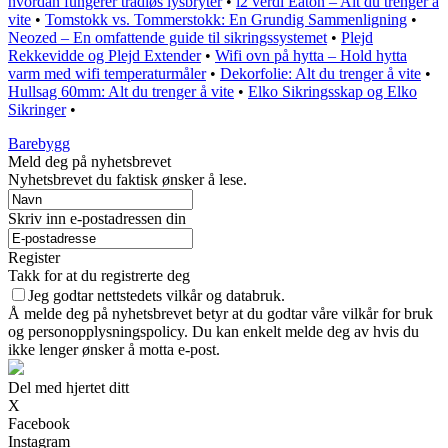
hvordan fungerer trådløs lysbryter
•
i2 verdi Eaton – Alt du trenger å
vite
•
Tomstokk vs. Tommerstokk: En Grundig Sammenligning
•
Neozed – En omfattende guide til sikringssystemet
•
Plejd
Rekkevidde og Plejd Extender
•
Wifi ovn på hytta – Hold hytta
varm med wifi temperaturmåler
•
Dekorfolie: Alt du trenger å vite
•
Hullsag 60mm: Alt du trenger å vite
•
Elko Sikringsskap og Elko
Sikringer
•
Barebygg
Meld deg på nyhetsbrevet
Nyhetsbrevet du faktisk ønsker å lese.
Skriv inn e-postadressen din
Register
Takk for at du registrerte deg
Jeg godtar nettstedets vilkår og databruk.
Å melde deg på nyhetsbrevet betyr at du godtar våre vilkår for bruk
og personopplysningspolicy. Du kan enkelt melde deg av hvis du
ikke lenger ønsker å motta e-post.
Del med hjertet ditt
X
Facebook
Instagram