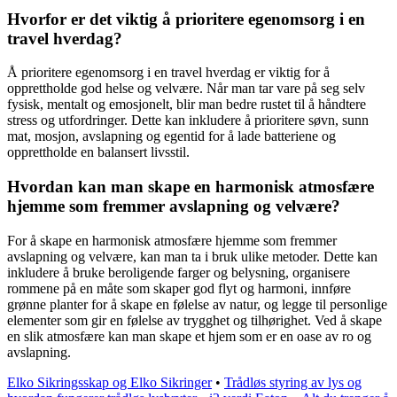
Hvorfor er det viktig å prioritere egenomsorg i en
travel hverdag?
Å prioritere egenomsorg i en travel hverdag er viktig for å
opprettholde god helse og velvære. Når man tar vare på seg selv
fysisk, mentalt og emosjonelt, blir man bedre rustet til å håndtere
stress og utfordringer. Dette kan inkludere å prioritere søvn, sunn
mat, mosjon, avslapning og egentid for å lade batteriene og
opprettholde en balansert livsstil.
Hvordan kan man skape en harmonisk atmosfære
hjemme som fremmer avslapning og velvære?
For å skape en harmonisk atmosfære hjemme som fremmer
avslapning og velvære, kan man ta i bruk ulike metoder. Dette kan
inkludere å bruke beroligende farger og belysning, organisere
rommene på en måte som skaper god flyt og harmoni, innføre
grønne planter for å skape en følelse av natur, og legge til personlige
elementer som gir en følelse av trygghet og tilhørighet. Ved å skape
en slik atmosfære kan man skape et hjem som er en oase av ro og
avslapning.
Elko Sikringsskap og Elko Sikringer
•
Trådløs styring av lys og