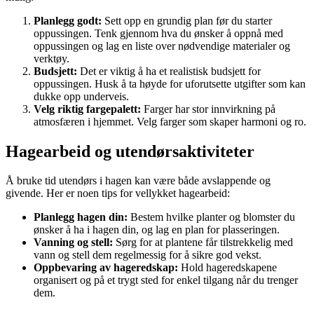
Planlegg godt:
Sett opp en grundig plan før du starter
oppussingen. Tenk gjennom hva du ønsker å oppnå med
oppussingen og lag en liste over nødvendige materialer og
verktøy.
Budsjett:
Det er viktig å ha et realistisk budsjett for
oppussingen. Husk å ta høyde for uforutsette utgifter som kan
dukke opp underveis.
Velg riktig fargepalett:
Farger har stor innvirkning på
atmosfæren i hjemmet. Velg farger som skaper harmoni og ro.
Hagearbeid og utendørsaktiviteter
Å bruke tid utendørs i hagen kan være både avslappende og
givende. Her er noen tips for vellykket hagearbeid:
Planlegg hagen din:
Bestem hvilke planter og blomster du
ønsker å ha i hagen din, og lag en plan for plasseringen.
Vanning og stell:
Sørg for at plantene får tilstrekkelig med
vann og stell dem regelmessig for å sikre god vekst.
Oppbevaring av hageredskap:
Hold hageredskapene
organisert og på et trygt sted for enkel tilgang når du trenger
dem.