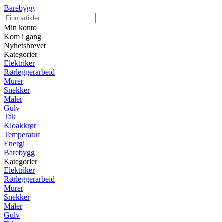
Barebygg
Min konto
Kom i gang
Nyhetsbrevet
Kategorier
Elektriker
Rørleggerarbeid
Murer
Snekker
Måler
Gulv
Tak
Kloakkrør
Temperatur
Energi
Barebygg
Kategorier
Elektriker
Rørleggerarbeid
Murer
Snekker
Måler
Gulv