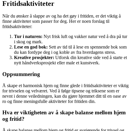
Fritidsaktiviteter
Når du ønsker å slappe av og ha det gøy i fritiden, er det viktig å
finne aktiviteter som passer for deg. Her er noen forslag til
fritidsaktiviteter:
Tur i naturen:
Nyt frisk luft og vakker natur ved å dra på tur
i skog og mark.
Lese en god bok:
Sett av tid til å lese en spennende bok som
du kan fordype deg i og koble av fra hverdagens stress.
Kreative prosjekter:
Utforsk din kreative side ved å starte et
nytt håndverksprosjekt eller male et kunstverk.
Oppsummering
Å skape et harmonisk hjem og finne glede i fritidsaktiviteter er viktig
for trivselen og velværet. Ved å følge tipsene og triksene som er
nevnt i denne veiledningen, kan du gjøre hjemmet ditt til en oase av
ro og finne meningsfulle aktiviteter for fritiden din.
Hva er viktigheten av å skape balanse mellom hjem
og fritid?
Å skape balanse mellom hjem og fritid er avgjørende for trivsel og