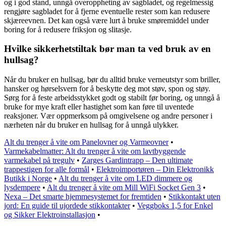
og i god stand, unngå overoppheting av sagbladet, og regelmessig
rengjøre sagbladet for å fjerne eventuelle rester som kan redusere
skjæreevnen. Det kan også være lurt å bruke smøremiddel under
boring for å redusere friksjon og slitasje.
Hvilke sikkerhetstiltak bør man ta ved bruk av en
hullsag?
Når du bruker en hullsag, bør du alltid bruke verneutstyr som briller,
hansker og hørselsvern for å beskytte deg mot støv, spon og støy.
Sørg for å feste arbeidsstykket godt og stabilt før boring, og unngå å
bruke for mye kraft eller hastighet som kan føre til uventede
reaksjoner. Vær oppmerksom på omgivelsene og andre personer i
nærheten når du bruker en hullsag for å unngå ulykker.
Alt du trenger å vite om Panelovner og Varmeovner
•
Varmekabelmatter: Alt du trenger å vite om lavtbyggende
varmekabel på tregulv
•
Zarges Gardintrapp – Den ultimate
trappestigen for alle formål
•
Elektroimportøren – Din Elektronikk
Butikk i Norge
•
Alt du trenger å vite om LED dimmere og
lysdempere
•
Alt du trenger å vite om Mill WiFi Socket Gen 3
•
Nexa – Det smarte hjemmesystemet for fremtiden
•
Stikkontakt uten
jord: En guide til ujordede stikkontakter
•
Veggboks 1,5 for Enkel
og Sikker Elektroinstallasjon
•