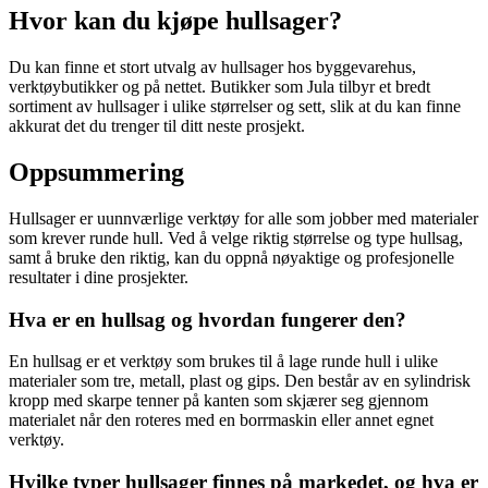
Hvor kan du kjøpe hullsager?
Du kan finne et stort utvalg av hullsager hos byggevarehus,
verktøybutikker og på nettet. Butikker som Jula tilbyr et bredt
sortiment av hullsager i ulike størrelser og sett, slik at du kan finne
akkurat det du trenger til ditt neste prosjekt.
Oppsummering
Hullsager er uunnværlige verktøy for alle som jobber med materialer
som krever runde hull. Ved å velge riktig størrelse og type hullsag,
samt å bruke den riktig, kan du oppnå nøyaktige og profesjonelle
resultater i dine prosjekter.
Hva er en hullsag og hvordan fungerer den?
En hullsag er et verktøy som brukes til å lage runde hull i ulike
materialer som tre, metall, plast og gips. Den består av en sylindrisk
kropp med skarpe tenner på kanten som skjærer seg gjennom
materialet når den roteres med en borrmaskin eller annet egnet
verktøy.
Hvilke typer hullsager finnes på markedet, og hva er