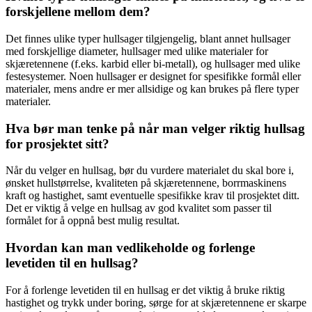
forskjellene mellom dem?
Det finnes ulike typer hullsager tilgjengelig, blant annet hullsager
med forskjellige diameter, hullsager med ulike materialer for
skjæretennene (f.eks. karbid eller bi-metall), og hullsager med ulike
festesystemer. Noen hullsager er designet for spesifikke formål eller
materialer, mens andre er mer allsidige og kan brukes på flere typer
materialer.
Hva bør man tenke på når man velger riktig hullsag
for prosjektet sitt?
Når du velger en hullsag, bør du vurdere materialet du skal bore i,
ønsket hullstørrelse, kvaliteten på skjæretennene, borrmaskinens
kraft og hastighet, samt eventuelle spesifikke krav til prosjektet ditt.
Det er viktig å velge en hullsag av god kvalitet som passer til
formålet for å oppnå best mulig resultat.
Hvordan kan man vedlikeholde og forlenge
levetiden til en hullsag?
For å forlenge levetiden til en hullsag er det viktig å bruke riktig
hastighet og trykk under boring, sørge for at skjæretennene er skarpe