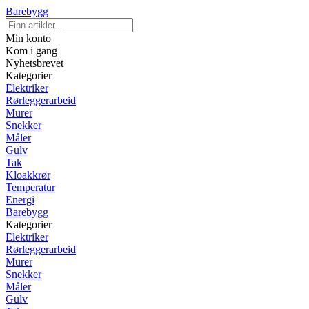
Barebygg
Min konto
Kom i gang
Nyhetsbrevet
Kategorier
Elektriker
Rørleggerarbeid
Murer
Snekker
Måler
Gulv
Tak
Kloakkrør
Temperatur
Energi
Barebygg
Kategorier
Elektriker
Rørleggerarbeid
Murer
Snekker
Måler
Gulv