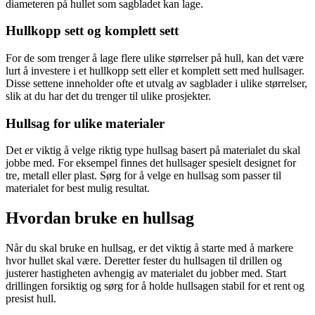
diameteren på hullet som sagbladet kan lage.
Hullkopp sett og komplett sett
For de som trenger å lage flere ulike størrelser på hull, kan det være
lurt å investere i et hullkopp sett eller et komplett sett med hullsager.
Disse settene inneholder ofte et utvalg av sagblader i ulike størrelser,
slik at du har det du trenger til ulike prosjekter.
Hullsag for ulike materialer
Det er viktig å velge riktig type hullsag basert på materialet du skal
jobbe med. For eksempel finnes det hullsager spesielt designet for
tre, metall eller plast. Sørg for å velge en hullsag som passer til
materialet for best mulig resultat.
Hvordan bruke en hullsag
Når du skal bruke en hullsag, er det viktig å starte med å markere
hvor hullet skal være. Deretter fester du hullsagen til drillen og
justerer hastigheten avhengig av materialet du jobber med. Start
drillingen forsiktig og sørg for å holde hullsagen stabil for et rent og
presist hull.