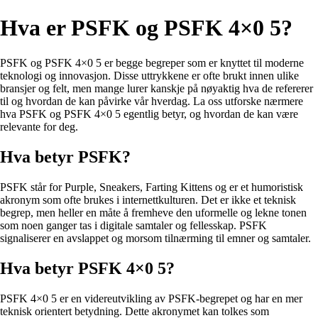
Hva er PSFK og PSFK 4×0 5?
PSFK og PSFK 4×0 5 er begge begreper som er knyttet til moderne
teknologi og innovasjon. Disse uttrykkene er ofte brukt innen ulike
bransjer og felt, men mange lurer kanskje på nøyaktig hva de refererer
til og hvordan de kan påvirke vår hverdag. La oss utforske nærmere
hva PSFK og PSFK 4×0 5 egentlig betyr, og hvordan de kan være
relevante for deg.
Hva betyr PSFK?
PSFK står for Purple, Sneakers, Farting Kittens og er et humoristisk
akronym som ofte brukes i internettkulturen. Det er ikke et teknisk
begrep, men heller en måte å fremheve den uformelle og lekne tonen
som noen ganger tas i digitale samtaler og fellesskap. PSFK
signaliserer en avslappet og morsom tilnærming til emner og samtaler.
Hva betyr PSFK 4×0 5?
PSFK 4×0 5 er en videreutvikling av PSFK-begrepet og har en mer
teknisk orientert betydning. Dette akronymet kan tolkes som