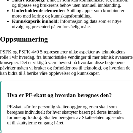
og tilpasse seg brukerens behov uten manuell innblanding.
Underholdende elementer:
Spill og apper som kombinerer
moro med læring og kunnskapsformidling.
Kunnskapsrik innhold:
Informasjon og data som er nøye
utvalgt og presentert på en forståelig måte.
Oppsummering
PSFK og PSFK 4×0 5 representerer ulike aspekter av teknologiens
rolle i vår hverdag, fra humoristiske vendinger til mer teknisk avanserte
konsepter. Det er viktig å være bevisst på hvordan disse begrepene
påvirker måten vi bruker og forholder oss til teknologi, og hvordan de
kan bidra til å berike våre opplevelser og kunnskaper.
Hva er PF-skatt og hvordan beregnes den?
PF-skatt står for personlig skatteoppgjør og er en skatt som
beregnes individuelt for hver skattyter basert på deres inntekt,
formue og fradrag. Skatten beregnes av Skatteetaten og sendes
ut til skattyterne en gang i året.