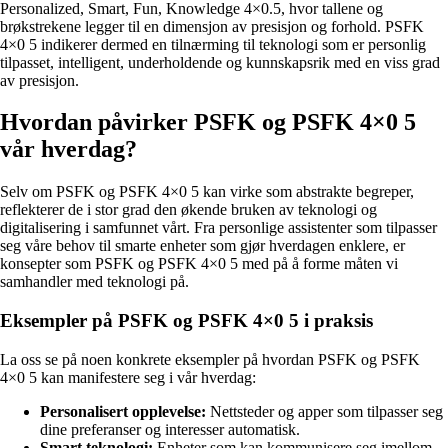
Personalized, Smart, Fun, Knowledge 4×0.5, hvor tallene og
brøkstrekene legger til en dimensjon av presisjon og forhold. PSFK
4×0 5 indikerer dermed en tilnærming til teknologi som er personlig
tilpasset, intelligent, underholdende og kunnskapsrik med en viss grad
av presisjon.
Hvordan påvirker PSFK og PSFK 4×0 5
vår hverdag?
Selv om PSFK og PSFK 4×0 5 kan virke som abstrakte begreper,
reflekterer de i stor grad den økende bruken av teknologi og
digitalisering i samfunnet vårt. Fra personlige assistenter som tilpasser
seg våre behov til smarte enheter som gjør hverdagen enklere, er
konsepter som PSFK og PSFK 4×0 5 med på å forme måten vi
samhandler med teknologi på.
Eksempler på PSFK og PSFK 4×0 5 i praksis
La oss se på noen konkrete eksempler på hvordan PSFK og PSFK
4×0 5 kan manifestere seg i vår hverdag:
Personalisert opplevelse:
Nettsteder og apper som tilpasser seg
dine preferanser og interesser automatisk.
Smart teknologi:
Enheter som kan kommunisere seg imellom