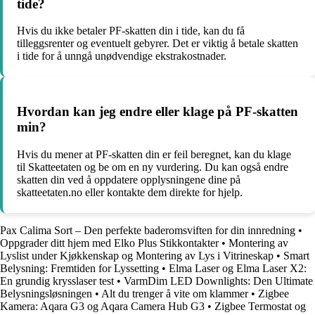
tide?
Hvis du ikke betaler PF-skatten din i tide, kan du få
tilleggsrenter og eventuelt gebyrer. Det er viktig å betale skatten
i tide for å unngå unødvendige ekstrakostnader.
Hvordan kan jeg endre eller klage på PF-skatten
min?
Hvis du mener at PF-skatten din er feil beregnet, kan du klage
til Skatteetaten og be om en ny vurdering. Du kan også endre
skatten din ved å oppdatere opplysningene dine på
skatteetaten.no eller kontakte dem direkte for hjelp.
Pax Calima Sort – Den perfekte baderomsviften for din innredning
•
Oppgrader ditt hjem med Elko Plus Stikkontakter
•
Montering av
Lyslist under Kjøkkenskap og Montering av Lys i Vitrineskap
•
Smart
Belysning: Fremtiden for Lyssetting
•
Elma Laser og Elma Laser X2:
En grundig krysslaser test
•
VarmDim LED Downlights: Den Ultimate
Belysningsløsningen
•
Alt du trenger å vite om klammer
•
Zigbee
Kamera: Aqara G3 og Aqara Camera Hub G3
•
Zigbee Termostat og