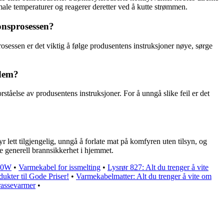
male temperaturer og reagerer deretter ved å kutte strømmen.
onsprosessen?
rosessen er det viktig å følge produsentens instruksjoner nøye, sørge
 dem?
rståelse av produsentens instruksjoner. For å unngå slike feil er det
r lett tilgjengelig, unngå å forlate mat på komfyren uten tilsyn, og
ke generell brannsikkerhet i hjemmet.
400W
•
Varmekabel for issmelting
•
Lysrør 827: Alt du trenger å vite
ukter til Gode Priser!
•
Varmekabelmatter: Alt du trenger å vite om
rrassevarmer
•