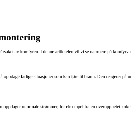
vmontering
orårsaket av komfyren. I denne artikkelen vil vi se nærmere på komfyrv
å oppdage farlige situasjoner som kan føre til brann. Den reagerer på
ppdager unormale strømmer, for eksempel fra en overopphetet kokeplat