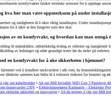
 Sensorbaserte komfyrvakter bruker termiske sensorer for å oppdage unor
v, og hva bør man være oppmerksom på under installasj
elser og muligheten til å sikre riktig installasjon. Under installasjonsp
allasjon for å sikre at den fungerer som den skal.
tallasjon av en komfyrvakt, og hvordan kan man unngå
obling til strømkilden, utilstrekkelig testing av enheten og manglende fo
tilkobling av ledninger og utfør grundige tester før du stoler på enheten.
med en komfyrvakt for å øke sikkerheten i hjemmet?
i hjemmet ved å installere røykvarslere i alle rom, ha brannslokkingsutsty
Disse tiltakene sammen kan bidra til å redusere risikoen for branner og ø
 å vite om kabeltromler
•
Alt om Mill Invisible WiFi Gen 3 Panelovn 
e om brannvarsler 230V
•
Elektroimportøren Kampanje – Elektriske Prod
nen elektrisk sikkerhet og innovasjon
•
Alt du trenger å vite om Mill te