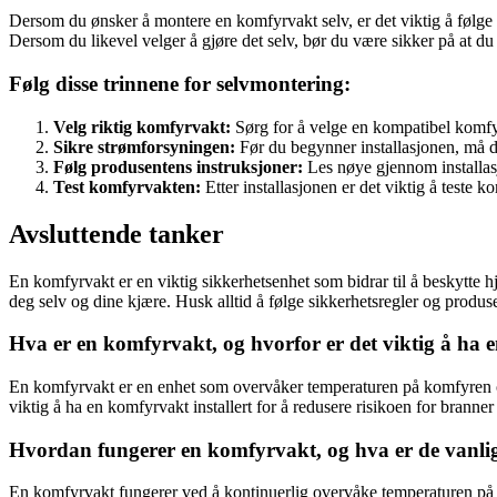
Dersom du ønsker å montere en komfyrvakt selv, er det viktig å følge p
Dersom du likevel velger å gjøre det selv, bør du være sikker på at d
Følg disse trinnene for selvmontering:
Velg riktig komfyrvakt:
Sørg for å velge en kompatibel komfyr
Sikre strømforsyningen:
Før du begynner installasjonen, må du
Følg produsentens instruksjoner:
Les nøye gjennom installas
Test komfyrvakten:
Etter installasjonen er det viktig å teste 
Avsluttende tanker
En komfyrvakt er en viktig sikkerhetsenhet som bidrar til å beskytte h
deg selv og dine kjære. Husk alltid å følge sikkerhetsregler og produse
Hva er en komfyrvakt, og hvorfor er det viktig å ha e
En komfyrvakt er en enhet som overvåker temperaturen på komfyren og
viktig å ha en komfyrvakt installert for å redusere risikoen for branne
Hvordan fungerer en komfyrvakt, og hva er de vanlig
En komfyrvakt fungerer ved å kontinuerlig overvåke temperaturen på k