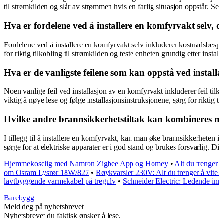
til strømkilden og slår av strømmen hvis en farlig situasjon oppstår.
Hva er fordelene ved å installere en komfyrvakt sel
Fordelene ved å installere en komfyrvakt selv inkluderer kostnadsbespar
for riktig tilkobling til strømkilden og teste enheten grundig etter inst
Hva er de vanligste feilene som kan oppstå ved ins
Noen vanlige feil ved installasjon av en komfyrvakt inkluderer feil tilk
viktig å nøye lese og følge installasjonsinstruksjonene, sørg for riktig 
Hvilke andre brannsikkerhetstiltak kan kombineres 
I tillegg til å installere en komfyrvakt, kan man øke brannsikkerheten 
sørge for at elektriske apparater er i god stand og brukes forsvarlig. 
Hjemmekoselig med Namron Zigbee App og Homey
•
Alt du trenger
om Osram Lysrør 18W/827
•
Røykvarsler 230V: Alt du trenger å vit
lavtbyggende varmekabel på tregulv
•
Schneider Electric: Ledende in
Barebygg
Meld deg på nyhetsbrevet
Nyhetsbrevet du faktisk ønsker å lese.