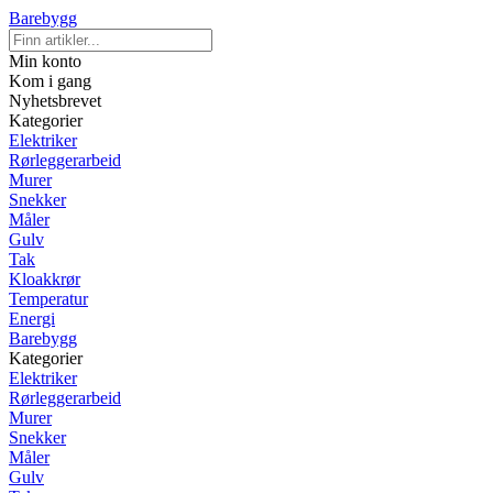
Barebygg
Min konto
Kom i gang
Nyhetsbrevet
Kategorier
Elektriker
Rørleggerarbeid
Murer
Snekker
Måler
Gulv
Tak
Kloakkrør
Temperatur
Energi
Barebygg
Kategorier
Elektriker
Rørleggerarbeid
Murer
Snekker
Måler
Gulv