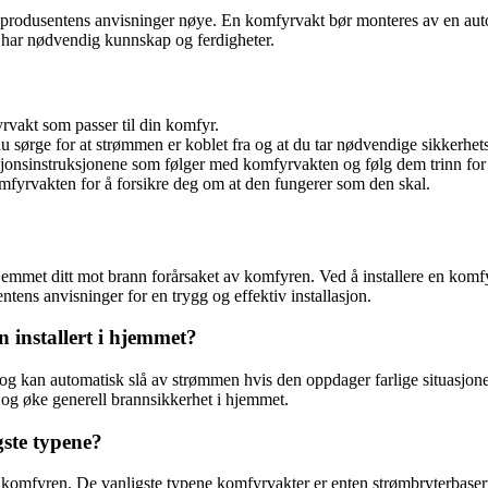
rodusentens anvisninger nøye. En komfyrvakt bør monteres av en autoriser
u har nødvendig kunnskap og ferdigheter.
vakt som passer til din komfyr.
 sørge for at strømmen er koblet fra og at du tar nødvendige sikkerhetst
jonsinstruksjonene som følger med komfyrvakten og følg dem trinn for 
komfyrvakten for å forsikre deg om at den fungerer som den skal.
jemmet ditt mot brann forårsaket av komfyren. Ved å installere en komfyr
ntens anvisninger for en trygg og effektiv installasjon.
n installert i hjemmet?
 kan automatisk slå av strømmen hvis den oppdager farlige situasjone
r og øke generell brannsikkerhet i hjemmet.
ste typene?
omfyren. De vanligste typene komfyrvakter er enten strømbryterbaserte