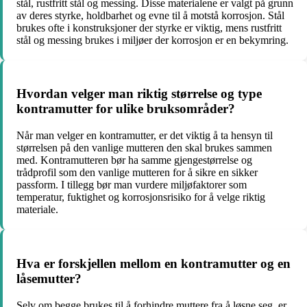
stål, rustfritt stål og messing. Disse materialene er valgt på grunn
av deres styrke, holdbarhet og evne til å motstå korrosjon. Stål
brukes ofte i konstruksjoner der styrke er viktig, mens rustfritt
stål og messing brukes i miljøer der korrosjon er en bekymring.
Hvordan velger man riktig størrelse og type
kontramutter for ulike bruksområder?
Når man velger en kontramutter, er det viktig å ta hensyn til
størrelsen på den vanlige mutteren den skal brukes sammen
med. Kontramutteren bør ha samme gjengestørrelse og
trådprofil som den vanlige mutteren for å sikre en sikker
passform. I tillegg bør man vurdere miljøfaktorer som
temperatur, fuktighet og korrosjonsrisiko for å velge riktig
materiale.
Hva er forskjellen mellom en kontramutter og en
låsemutter?
Selv om begge brukes til å forhindre muttere fra å løsne seg, er