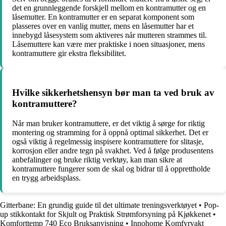
det en grunnleggende forskjell mellom en kontramutter og en
låsemutter. En kontramutter er en separat komponent som
plasseres over en vanlig mutter, mens en låsemutter har et
innebygd låsesystem som aktiveres når mutteren strammes til.
Låsemuttere kan være mer praktiske i noen situasjoner, mens
kontramuttere gir ekstra fleksibilitet.
Hvilke sikkerhetshensyn bør man ta ved bruk av
kontramuttere?
Når man bruker kontramuttere, er det viktig å sørge for riktig
montering og stramming for å oppnå optimal sikkerhet. Det er
også viktig å regelmessig inspisere kontramuttere for slitasje,
korrosjon eller andre tegn på svakhet. Ved å følge produsentens
anbefalinger og bruke riktig verktøy, kan man sikre at
kontramuttere fungerer som de skal og bidrar til å opprettholde
en trygg arbeidsplass.
Gitterbane: En grundig guide til det ultimate treningsverktøyet
•
Pop-
up stikkontakt for Skjult og Praktisk Strømforsyning på Kjøkkenet
•
Komforttemp 740 Eco Bruksanvisning
•
Innohome Komfyrvakt