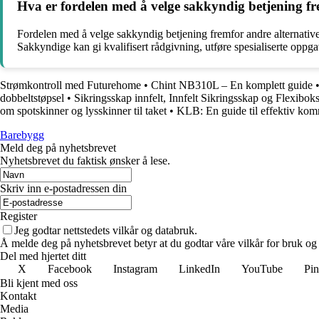
Hva er fordelen med å velge sakkyndig betjening fr
Fordelen med å velge sakkyndig betjening fremfor andre alternativer 
Sakkyndige kan gi kvalifisert rådgivning, utføre spesialiserte oppga
Strømkontroll med Futurehome
•
Chint NB310L – En komplett guide
dobbeltstøpsel
•
Sikringsskap innfelt, Innfelt Sikringsskap og Flexibok
om spotskinner og lysskinner til taket
•
KLB: En guide til effektiv ko
Barebygg
Meld deg på nyhetsbrevet
Nyhetsbrevet du faktisk ønsker å lese.
Skriv inn e-postadressen din
Register
Jeg godtar nettstedets vilkår og databruk.
Å melde deg på nyhetsbrevet betyr at du godtar våre vilkår for bruk og
Del med hjertet ditt
X
Facebook
Instagram
LinkedIn
YouTube
Pin
Bli kjent med oss
Kontakt
Media