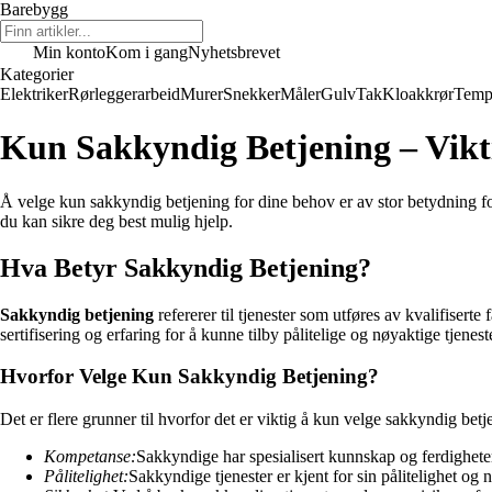
Barebygg
Min konto
Kom i gang
Nyhetsbrevet
Kategorier
Elektriker
Rørleggerarbeid
Murer
Snekker
Måler
Gulv
Tak
Kloakkrør
Temp
Kun Sakkyndig Betjening – Vikt
Å velge kun sakkyndig betjening for dine behov er av stor betydning for
du kan sikre deg best mulig hjelp.
Hva Betyr Sakkyndig Betjening?
Sakkyndig betjening
refererer til tjenester som utføres av kvalifise
sertifisering og erfaring for å kunne tilby pålitelige og nøyaktige tjenest
Hvorfor Velge Kun Sakkyndig Betjening?
Det er flere grunner til hvorfor det er viktig å kun velge sakkyndig betj
Kompetanse:
Sakkyndige har spesialisert kunnskap og ferdighete
Pålitelighet:
Sakkyndige tjenester er kjent for sin pålitelighet og