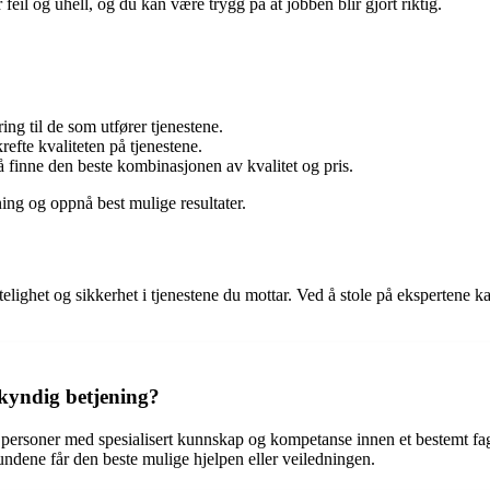
feil og uhell, og du kan være trygg på at jobben blir gjort riktig.
ing til de som utfører tjenestene.
refte kvaliteten på tjenestene.
 finne den beste kombinasjonen av kvalitet og pris.
ing og oppnå best mulige resultater.
telighet og sikkerhet i tjenestene du mottar. Ved å stole på ekspertene 
kkyndig betjening?
 personer med spesialisert kunnskap og kompetanse innen et bestemt fagf
 kundene får den beste mulige hjelpen eller veiledningen.