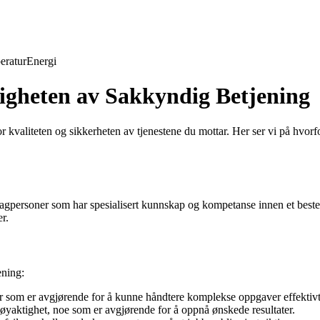
eratur
Energi
igheten av Sakkyndig Betjening
 kvaliteten og sikkerheten av tjenestene du mottar. Her ser vi på hvorfo
rte fagpersoner som har spesialisert kunnskap og kompetanse innen et b
er.
ening:
r som er avgjørende for å kunne håndtere komplekse oppgaver effektivt
 nøyaktighet, noe som er avgjørende for å oppnå ønskede resultater.