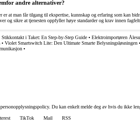
emfor andre alternativer?
er at man får tilgang til ekspertise, kunnskap og erfaring som kan bidra
ver og sikre at tjenesten oppfyller høye standarder og krav innen fagfelt
•
Stikkontakt i Taket: En Step-by-Step Guide
•
Elektroimportøren Ålesu
s
•
Violet Smartswitch Lite: Den Ultimate Smarte Belysningsløsningen
mmunikasjon
•
 personopplysningspolicy. Du kan enkelt melde deg av hvis du ikke leng
terest
TikTok
Mail
RSS