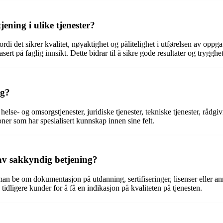
ening i ulike tjenester?
fordi det sikrer kvalitet, nøyaktighet og pålitelighet i utførelsen av op
ert på faglig innsikt. Dette bidrar til å sikre gode resultater og tryggh
ng?
 helse- og omsorgstjenester, juridiske tjenester, tekniske tjenester, rå
oner som har spesialisert kunnskap innen sine felt.
 av sakkyndig betjening?
man be om dokumentasjon på utdanning, sertifiseringer, lisenser eller 
 tidligere kunder for å få en indikasjon på kvaliteten på tjenesten.