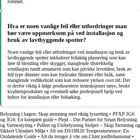
rommet.
Hva er noen vanlige feil eller utfordringer man
bør være oppmerksom på ved installasjon og
bruk av lavtbyggende spotter?
Noen vanlige feil eller utfordringer ved installasjon og bruk av
lavtbyggende spotter inkluderer feilaktig plassering som kan
føre til blending eller skygger, manglende tilstrekkelig
ventilasjon rundt armaturen som kan påvirke levetiden, bruk av
feil type dimmer som kan forårsake flimmer eller bråk, samt
manglende vedlikehold som kan redusere ytelsen over tid. Det
er derfor viktig å følge produsentens instruksjoner nøye, bruke
kvalitetsprodukter og eventuelt søke profesjonell hjelp ved
behov for installasjon eller feilsøking.
Belysning i hagen: Skap stemning med riktig lyssetting
•
PFXP 3G6
og 3G6: En komplett guide
•
Plejd – Din Partner for Smart Belysning
og Varmestyring
•
Pullert og Utebelysning Stolper – Skap Stemning og
Sikkert Utendørs Miljø
•
Alt om DS18B20 Temperatursensor: En
Omfattende Guide
•
Alt du trenger å vite om Chint jordfeilautomat
•