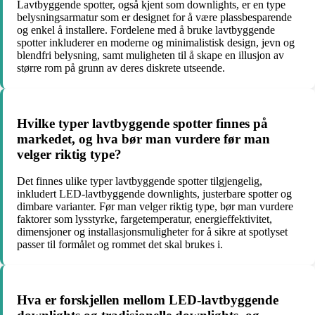
Lavtbyggende spotter, også kjent som downlights, er en type
belysningsarmatur som er designet for å være plassbesparende
og enkel å installere. Fordelene med å bruke lavtbyggende
spotter inkluderer en moderne og minimalistisk design, jevn og
blendfri belysning, samt muligheten til å skape en illusjon av
større rom på grunn av deres diskrete utseende.
Hvilke typer lavtbyggende spotter finnes på
markedet, og hva bør man vurdere før man
velger riktig type?
Det finnes ulike typer lavtbyggende spotter tilgjengelig,
inkludert LED-lavtbyggende downlights, justerbare spotter og
dimbare varianter. Før man velger riktig type, bør man vurdere
faktorer som lysstyrke, fargetemperatur, energieffektivitet,
dimensjoner og installasjonsmuligheter for å sikre at spotlyset
passer til formålet og rommet det skal brukes i.
Hva er forskjellen mellom LED-lavtbyggende