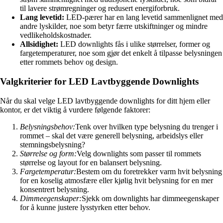
til lavere strømregninger og redusert energiforbruk.
Lang levetid:
LED-pærer har en lang levetid sammenlignet med
andre lyskilder, noe som betyr færre utskiftninger og mindre
vedlikeholdskostnader.
Allsidighet:
LED downlights fås i ulike størrelser, former og
fargetemperaturer, noe som gjør det enkelt å tilpasse belysningen
etter rommets behov og design.
Valgkriterier for LED Lavtbyggende Downlights
Når du skal velge LED lavtbyggende downlights for ditt hjem eller
kontor, er det viktig å vurdere følgende faktorer:
Belysningsbehov:
Tenk over hvilken type belysning du trenger i
rommet – skal det være generell belysning, arbeidslys eller
stemningsbelysning?
Størrelse og form:
Velg downlights som passer til rommets
størrelse og layout for en balansert belysning.
Fargetemperatur:
Bestem om du foretrekker varm hvit belysning
for en koselig atmosfære eller kjølig hvit belysning for en mer
konsentrert belysning.
Dimmeegenskaper:
Sjekk om downlights har dimmeegenskaper
for å kunne justere lysstyrken etter behov.