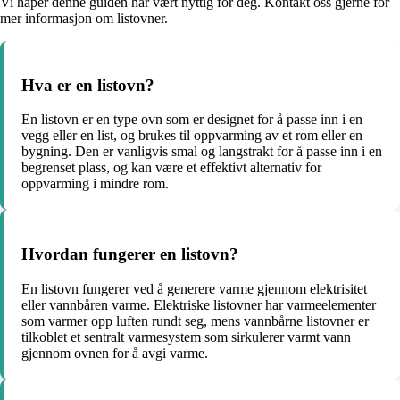
Vi håper denne guiden har vært nyttig for deg. Kontakt oss gjerne for
mer informasjon om listovner.
Hva er en listovn?
En listovn er en type ovn som er designet for å passe inn i en
vegg eller en list, og brukes til oppvarming av et rom eller en
bygning. Den er vanligvis smal og langstrakt for å passe inn i en
begrenset plass, og kan være et effektivt alternativ for
oppvarming i mindre rom.
Hvordan fungerer en listovn?
En listovn fungerer ved å generere varme gjennom elektrisitet
eller vannbåren varme. Elektriske listovner har varmeelementer
som varmer opp luften rundt seg, mens vannbårne listovner er
tilkoblet et sentralt varmesystem som sirkulerer varmt vann
gjennom ovnen for å avgi varme.