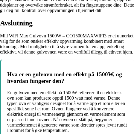
tidsplaner og overvåke strømforbruket, alt fra fingertuppene dine. Dette
gir deg full kontroll over oppvarmingen i hjemmet ditt.
Avslutning
Mill WiFi Max Gulvovn 1500W – CO1500MAXWIFI3 er et utmerket
valg for de som ønsker effektiv oppvarming kombinert med smart
teknologi. Med muligheten til å styre varmen fra en app, enkelt og
effektivt, vil denne gulvovnen være en verdifull tillegg til ethvert hjem.
Hva er en gulvovn med en effekt på 1500W, og
hvordan fungerer den?
En gulvovn med en effekt på 1500W refererer til en elektrisk
ovn som kan produsere opptil 1500 watt med varme. Denne
typen ovn er vanligvis designet for å varme opp et rom eller en
spesifikk sone i et rom. Ovnen fungerer ved å konvertere
elektrisk energi til varmeenergi gjennom en varmeelement som
er plassert inne i ovnen. Når ovnen er slått på, begynner
varmeelementet å generere varme som deretter spres jevnt rundt
i rommet for å øke temperaturen.