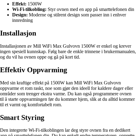
Effekt:
1500W
Wi-Fi-tilkobling:
Styr ovnen med en app på smarttelefonen din
Design:
Moderne og stilrent design som passer inn i enhver
innredning
Installasjon
Installasjonen av Mill WiFi Max Gulvovn 1500W er enkel og krever
ingen spesiell kunnskap. Følg bare de enkle trinnene i brukermanualen,
og du vil ha ovnen oppe og gå på kort tid.
Effektiv Oppvarming
Med sin kraftige effekt på 1500W kan Mill WiFi Max Gulvovn
oppvarme et rom raskt, noe som gjør den ideell for kaldere dager eller
områder som trenger ekstra varme. Du kan også programmere ovnen
til å starte oppvarmingen før du kommer hjem, slik at du alltid kommer
til et varmt og komfortabelt rom.
Smart Styring
Den integrerte Wi-Fi-tilkoblingen lar deg styre ovnen fra en dedikert
app på smarttelefonen din. Du kan enkelt endre temperaturen, opprette