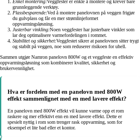
Enkel montering:
Veggfester er enkle å montere og krever bare
grunnleggende verktøy.
Plassbesparende:
Ved å montere panelovnen på veggen frigjør
du gulvplass og får en mer strømlinjeformet
oppvarmingsløsning.
Justerbar vinkling:
Noen veggfester har justerbare vinkler som
lar deg optimalisere varmefordelingen i rommet.
Stabilitet og sikkerhet:
Veggfestet sikrer at panelovnen sitter trygt
og stabilt på veggen, noe som reduserer risikoen for uhell.
Sammen utgjør Namron panelovn 800W og et veggfeste en effektiv
oppvarmingsløsning som kombinerer kvalitet, sikkerhet og
brukervennlighet.
Hva er fordelen med en panelovn med 800W
effekt sammenlignet med en med lavere effekt?
En panelovn med 800W effekt vil kunne varme opp et rom
raskere og mer effektivt enn en med lavere effekt. Dette er
spesielt nyttig i rom som trenger rask oppvarming, som for
eksempel et lite bad eller et kontor.