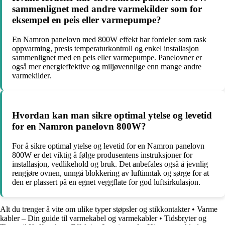
sammenlignet med andre varmekilder som for
eksempel en peis eller varmepumpe?
En Namron panelovn med 800W effekt har fordeler som rask
oppvarming, presis temperaturkontroll og enkel installasjon
sammenlignet med en peis eller varmepumpe. Panelovner er
også mer energieffektive og miljøvennlige enn mange andre
varmekilder.
Hvordan kan man sikre optimal ytelse og levetid
for en Namron panelovn 800W?
For å sikre optimal ytelse og levetid for en Namron panelovn
800W er det viktig å følge produsentens instruksjoner for
installasjon, vedlikehold og bruk. Det anbefales også å jevnlig
rengjøre ovnen, unngå blokkering av luftinntak og sørge for at
den er plassert på en egnet veggflate for god luftsirkulasjon.
Alt du trenger å vite om ulike typer støpsler og stikkontakter
•
Varme
kabler – Din guide til varmekabel og varmekabler
•
Tidsbryter og