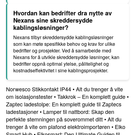
Hvordan kan bedrifter dra nytte av
Nexans sine skreddersydde
kablingsløsninger?
Nexans tilbyr skreddersydde kablingsløsninger
som kan møte spesifikke behov og krav for ulike
bedrifter og prosjekter. Ved å samarbeide med
Nexans for å utvikle skreddersydde løsninger, kan
bedrifter oppnå optimal ytelse, pålitelighet og
kostnadseffektivitet i sine kablingsprosjekter.
Norwesco Stikkontakt IP44
•
Alt du trenger å vite
om isolasjonstester
•
Takkrok – En komplett guide
•
Zaptec ladestolpe: En komplett guide til Zaptecs
ladestasjoner
•
Lamper til nattbord: Skap den
perfekte stemningen på soverommet ditt
•
Alt du
trenger å vite om plafond elektroimportøren
•
Elko
Smart Hub
•
Elkosmart: Den Ultimate Guiden til