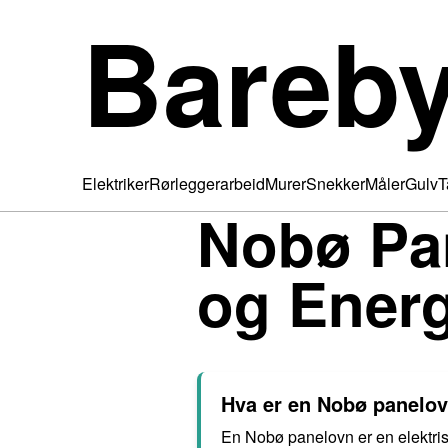
Bareb
Elektriker
Rørleggerarbeid
Murer
Snekker
Måler
Gulv
T
Nobø Pan
og Energ
Hva er en Nobø panelov
En Nobø panelovn er en elektris