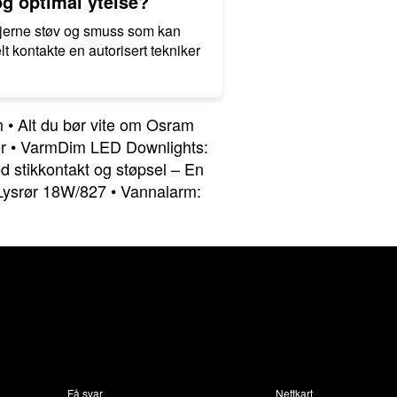
og optimal ytelse?
fjerne støv og smuss som kan
lt kontakte en autorisert tekniker
m
•
Alt du bør vite om Osram
r
•
VarmDim LED Downlights:
 stikkontakt og støpsel – En
 Lysrør 18W/827
•
Vannalarm:
Få svar
Nettkart