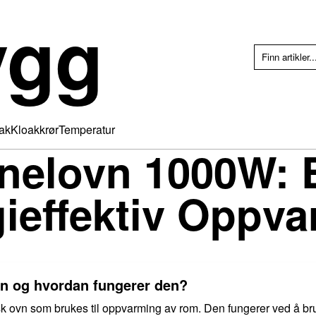
ygg
ak
Kloakkrør
Temperatur
elovn 1000W: E
ieffektiv Oppv
n og hvordan fungerer den?
k ovn som brukes til oppvarming av rom. Den fungerer ved å bruk