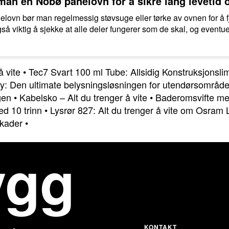
an en Nobø panelovn for å sikre lang levetid 
elovn bør man regelmessig støvsuge eller tørke av ovnen for å 
gså viktig å sjekke at alle deler fungerer som de skal, og eventue
å vite
•
Tec7 Svart 100 ml Tube: Allsidig Konstruksjonsli
ly: Den ultimate belysningsløsningen for utendørsområde
gen
•
Kabelsko – Alt du trenger å vite
•
Baderomsvifte med
d 10 trinn
•
Lysrør 827: Alt du trenger å vite om Osram
skader
•
ygg
KONTAKT