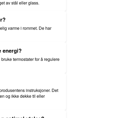
t av stål eller glass.
er?
gelig varme i rommet. De har
e energi?
 bruke termostater for å regulere
 produsentens instruksjoner. Det
n og ikke dekke til eller