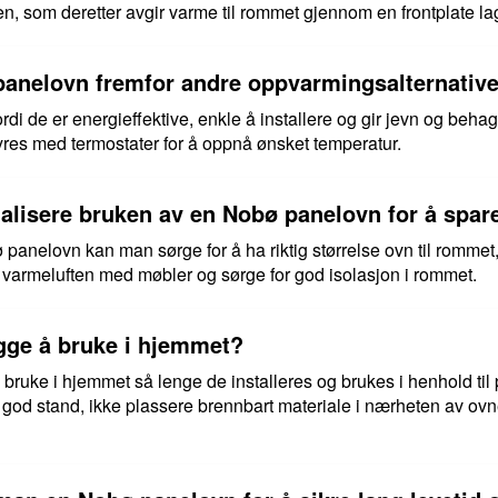
, som deretter avgir varme til rommet gjennom en frontplate lage
panelovn fremfor andre oppvarmingsalternativ
i de er energieffektive, enkle å installere og gir jevn og beha
res med termostater for å oppnå ønsket temperatur.
lisere bruken av en Nobø panelovn for å spar
anelovn kan man sørge for å ha riktig størrelse ovn til rommet,
varmeluften med møbler og sørge for god isolasjon i rommet.
gge å bruke i hjemmet?
bruke i hjemmet så lenge de installeres og brukes i henhold til
 i god stand, ikke plassere brennbart materiale i nærheten av ovne