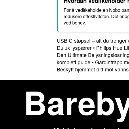
Hvordan vedlikeholder m
For å vedlikeholde en Nobø pan
redusere effektiviteten. Det er o
ved behov.
USB C støpsel – alt du trenger 
Dulux lyspærer
•
Philips Hue Li
Den Ultimate Belysningsløsnin
komplett guide
•
Gardintrapp me
Beskytt hjemmet ditt mot vann
Bareb