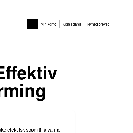
Min konto
Kom i gang
Nyhetsbrevet
ffektiv
arming
e elektrisk strøm til å varme