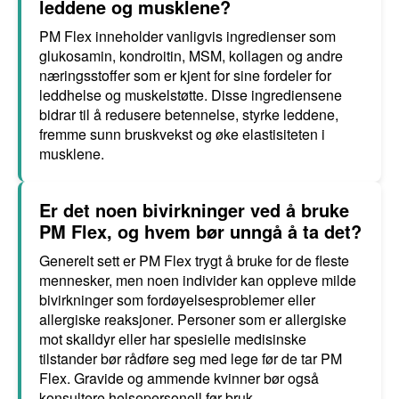
leddene og musklene?
PM Flex inneholder vanligvis ingredienser som
glukosamin, kondroitin, MSM, kollagen og andre
næringsstoffer som er kjent for sine fordeler for
leddhelse og muskelstøtte. Disse ingrediensene
bidrar til å redusere betennelse, styrke leddene,
fremme sunn bruskvekst og øke elastisiteten i
musklene.
Er det noen bivirkninger ved å bruke
PM Flex, og hvem bør unngå å ta det?
Generelt sett er PM Flex trygt å bruke for de fleste
mennesker, men noen individer kan oppleve milde
bivirkninger som fordøyelsesproblemer eller
allergiske reaksjoner. Personer som er allergiske
mot skalldyr eller har spesielle medisinske
tilstander bør rådføre seg med lege før de tar PM
Flex. Gravide og ammende kvinner bør også
konsultere helsepersonell før bruk.