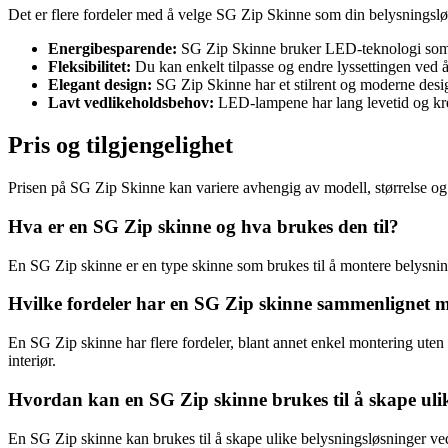
Det er flere fordeler med å velge SG Zip Skinne som din belysningslø
Energibesparende:
SG Zip Skinne bruker LED-teknologi som e
Fleksibilitet:
Du kan enkelt tilpasse og endre lyssettingen ved å
Elegant design:
SG Zip Skinne har et stilrent og moderne desig
Lavt vedlikeholdsbehov:
LED-lampene har lang levetid og kre
Pris og tilgjengelighet
Prisen på SG Zip Skinne kan variere avhengig av modell, størrelse og a
Hva er en SG Zip skinne og hva brukes den til?
En SG Zip skinne er en type skinne som brukes til å montere belysning
Hvilke fordeler har en SG Zip skinne sammenlignet 
En SG Zip skinne har flere fordeler, blant annet enkel montering uten 
interiør.
Hvordan kan en SG Zip skinne brukes til å skape uli
En SG Zip skinne kan brukes til å skape ulike belysningsløsninger ved å