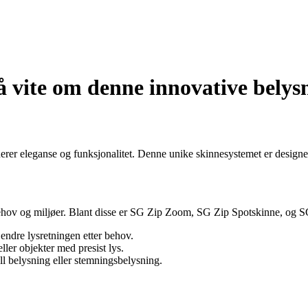
å vite om denne innovative belys
 eleganse og funksjonalitet. Denne unike skinnesystemet er designet fo
 behov og miljøer. Blant disse er SG Zip Zoom, SG Zip Spotskinne, og 
endre lysretningen etter behov.
ler objekter med presist lys.
ll belysning eller stemningsbelysning.