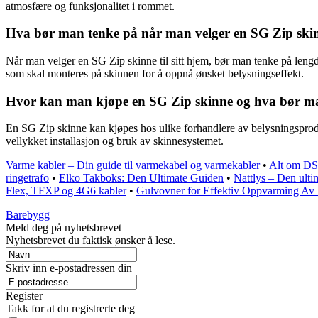
atmosfære og funksjonalitet i rommet.
Hva bør man tenke på når man velger en SG Zip skinn
Når man velger en SG Zip skinne til sitt hjem, bør man tenke på lengde
som skal monteres på skinnen for å oppnå ønsket belysningseffekt.
Hvor kan man kjøpe en SG Zip skinne og hva bør 
En SG Zip skinne kan kjøpes hos ulike forhandlere av belysningsprodu
vellykket installasjon og bruk av skinnesystemet.
Varme kabler – Din guide til varmekabel og varmekabler
•
Alt om DS
ringetrafo
•
Elko Takboks: Den Ultimate Guiden
•
Nattlys – Den ultim
Flex, TFXP og 4G6 kabler
•
Gulvovner for Effektiv Oppvarming Av
Barebygg
Meld deg på nyhetsbrevet
Nyhetsbrevet du faktisk ønsker å lese.
Skriv inn e-postadressen din
Register
Takk for at du registrerte deg