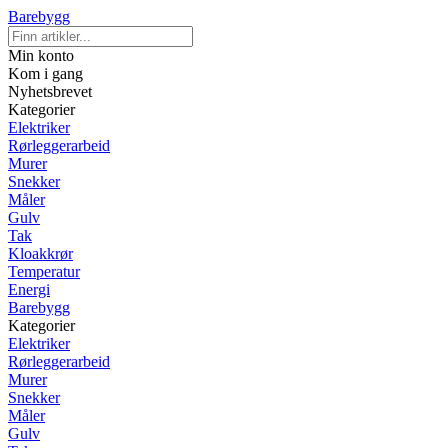
Barebygg
Min konto
Kom i gang
Nyhetsbrevet
Kategorier
Elektriker
Rørleggerarbeid
Murer
Snekker
Måler
Gulv
Tak
Kloakkrør
Temperatur
Energi
Barebygg
Kategorier
Elektriker
Rørleggerarbeid
Murer
Snekker
Måler
Gulv