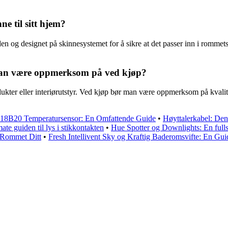
e til sitt hjem?
n og designet på skinnesystemet for å sikre at det passer inn i rommets e
man være oppmerksom på ved kjøp?
kter eller interiørutstyr. Ved kjøp bør man være oppmerksom på kvalite
18B20 Temperatursensor: En Omfattende Guide
•
Høyttalerkabel: Den 
ate guiden til lys i stikkontakten
•
Hue Spotter og Downlights: En fulls
 Rommet Ditt
•
Fresh Intellivent Sky og Kraftig Baderomsvifte: En Gui