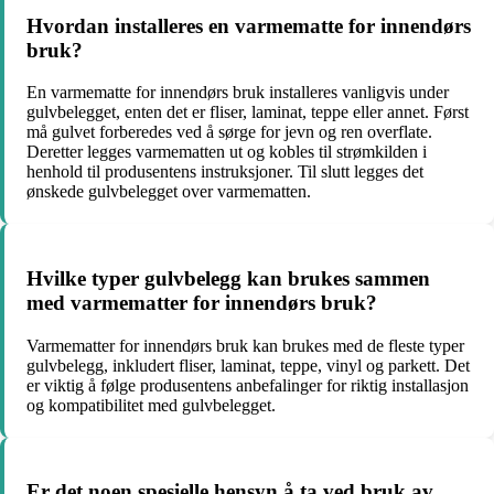
Hvordan installeres en varmematte for innendørs
bruk?
En varmematte for innendørs bruk installeres vanligvis under
gulvbelegget, enten det er fliser, laminat, teppe eller annet. Først
må gulvet forberedes ved å sørge for jevn og ren overflate.
Deretter legges varmematten ut og kobles til strømkilden i
henhold til produsentens instruksjoner. Til slutt legges det
ønskede gulvbelegget over varmematten.
Hvilke typer gulvbelegg kan brukes sammen
med varmematter for innendørs bruk?
Varmematter for innendørs bruk kan brukes med de fleste typer
gulvbelegg, inkludert fliser, laminat, teppe, vinyl og parkett. Det
er viktig å følge produsentens anbefalinger for riktig installasjon
og kompatibilitet med gulvbelegget.
Er det noen spesielle hensyn å ta ved bruk av