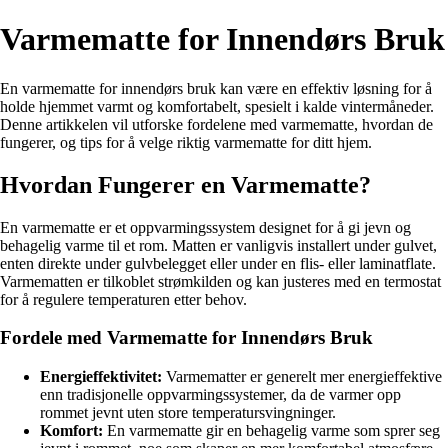
Varmematte for Innendørs Bruk
En varmematte for innendørs bruk kan være en effektiv løsning for å
holde hjemmet varmt og komfortabelt, spesielt i kalde vintermåneder.
Denne artikkelen vil utforske fordelene med varmematte, hvordan de
fungerer, og tips for å velge riktig varmematte for ditt hjem.
Hvordan Fungerer en Varmematte?
En varmematte er et oppvarmingssystem designet for å gi jevn og
behagelig varme til et rom. Matten er vanligvis installert under gulvet,
enten direkte under gulvbelegget eller under en flis- eller laminatflate.
Varmematten er tilkoblet strømkilden og kan justeres med en termostat
for å regulere temperaturen etter behov.
Fordele med Varmematte for Innendørs Bruk
Energieffektivitet:
Varmematter er generelt mer energieffektive
enn tradisjonelle oppvarmingssystemer, da de varmer opp
rommet jevnt uten store temperatursvingninger.
Komfort:
En varmematte gir en behagelig varme som sprer seg