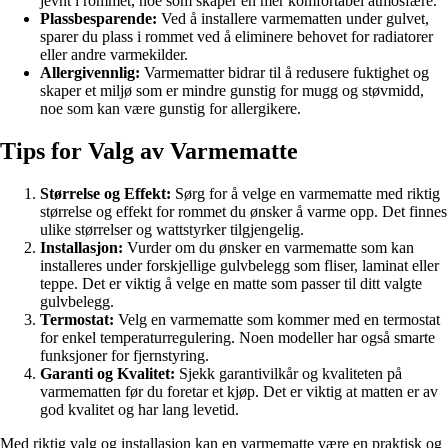
jevnt i rommet, noe som skaper en mer komfortabel atmosfære.
Plassbesparende:
Ved å installere varmematten under gulvet,
sparer du plass i rommet ved å eliminere behovet for radiatorer
eller andre varmekilder.
Allergivennlig:
Varmematter bidrar til å redusere fuktighet og
skaper et miljø som er mindre gunstig for mugg og støvmidd,
noe som kan være gunstig for allergikere.
Tips for Valg av Varmematte
Størrelse og Effekt:
Sørg for å velge en varmematte med riktig
størrelse og effekt for rommet du ønsker å varme opp. Det finnes
ulike størrelser og wattstyrker tilgjengelig.
Installasjon:
Vurder om du ønsker en varmematte som kan
installeres under forskjellige gulvbelegg som fliser, laminat eller
teppe. Det er viktig å velge en matte som passer til ditt valgte
gulvbelegg.
Termostat:
Velg en varmematte som kommer med en termostat
for enkel temperaturregulering. Noen modeller har også smarte
funksjoner for fjernstyring.
Garanti og Kvalitet:
Sjekk garantivilkår og kvaliteten på
varmematten før du foretar et kjøp. Det er viktig at matten er av
god kvalitet og har lang levetid.
Med riktig valg og installasjon kan en varmematte være en praktisk og