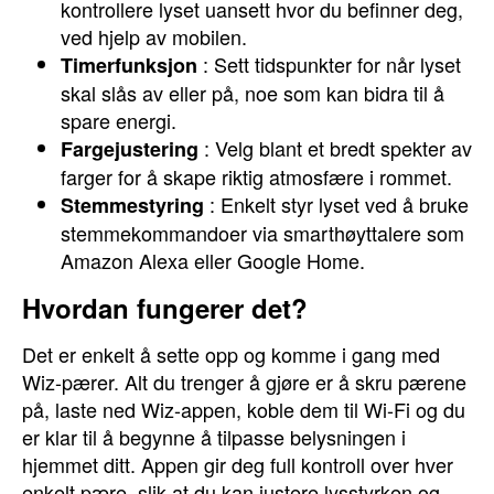
kontrollere lyset uansett hvor du befinner deg,
ved hjelp av mobilen.
: Sett tidspunkter for når lyset
Timerfunksjon
skal slås av eller på, noe som kan bidra til å
spare energi.
: Velg blant et bredt spekter av
Fargejustering
farger for å skape riktig atmosfære i rommet.
: Enkelt styr lyset ved å bruke
Stemmestyring
stemmekommandoer via smarthøyttalere som
Amazon Alexa eller Google Home.
Hvordan fungerer det?
Det er enkelt å sette opp og komme i gang med
Wiz-pærer. Alt du trenger å gjøre er å skru pærene
på, laste ned Wiz-appen, koble dem til Wi-Fi og du
er klar til å begynne å tilpasse belysningen i
hjemmet ditt. Appen gir deg full kontroll over hver
enkelt pære, slik at du kan justere lysstyrken og