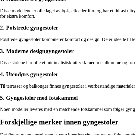
Disse modellene er ofte laget av bøk, eik eller furu og har et tidløst u
for ekstra komfort.
2. Polstrede gyngestoler
Polstrede gyngestoler kombinerer komfort og design. De er ideelle til
3. Moderne designgyngestoler
Disse stolene har ofte et minimalistisk uttrykk med metallramme og forms
4. Utendørs gyngestoler
Til terrasser og balkonger finnes gyngestoler i værbestandige material
5. Gyngestoler med fotskammel
Noen modeller leveres med en matchende fotskammel som følger gyngens b
Forskjellige merker innen gyngestoler
Det finnes mange produsenter, som hver har sitt særpreg og fokusområ