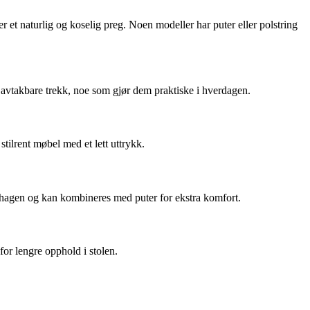
er et naturlig og koselig preg. Noen modeller har puter eller polstring
 avtakbare trekk, noe som gjør dem praktiske i hverdagen.
tilrent møbel med et lett uttrykk.
 i hagen og kan kombineres med puter for ekstra komfort.
or lengre opphold i stolen.