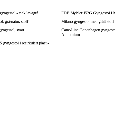
yngestol - teak/lavagrå
FDB Møbler J52G Gyngestol Hv
, grå/natur, stoff
Milano gyngestol med grått stoff
yngestol, svart
Cane-Line Copenhagen gyngestol
Aluminium
ngestol i resirkulert plast -