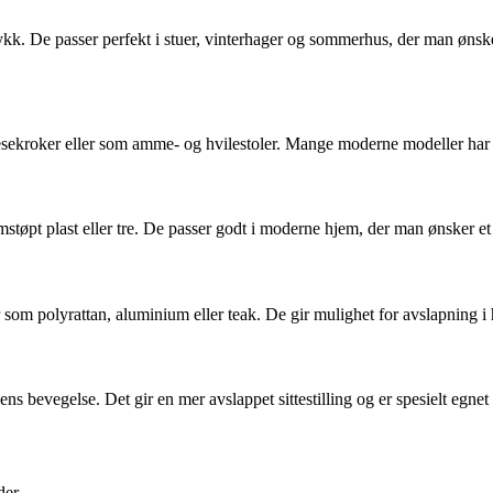
ttrykk. De passer perfekt i stuer, vinterhager og sommerhus, der man ønsk
 lesekroker eller som amme- og hvilestoler. Mange moderne modeller har
tøpt plast eller tre. De passer godt i moderne hjem, der man ønsker et s
er som polyrattan, aluminium eller teak. De gir mulighet for avslapning
evegelse. Det gir en mer avslappet sittestilling og er spesielt egnet f
der.