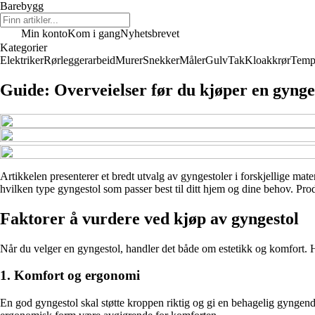
Barebygg
Min konto
Kom i gang
Nyhetsbrevet
Kategorier
Elektriker
Rørleggerarbeid
Murer
Snekker
Måler
Gulv
Tak
Kloakkrør
Temp
Guide: Overveielser før du kjøper en gynge
Artikkelen presenterer et bredt utvalg av gyngestoler i forskjellige mate
hvilken type gyngestol som passer best til ditt hjem og dine behov. Prod
Faktorer å vurdere ved kjøp av gyngestol
Når du velger en gyngestol, handler det både om estetikk og komfort. H
1. Komfort og ergonomi
En god gyngestol skal støtte kroppen riktig og gi en behagelig gyngend