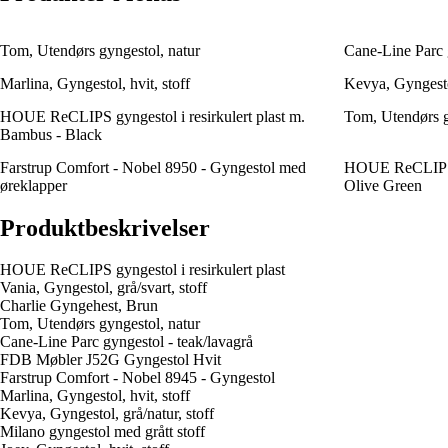
Tom, Utendørs gyngestol, natur
Cane-Line Parc g
Marlina, Gyngestol, hvit, stoff
Kevya, Gyngestol
HOUE ReCLIPS gyngestol i resirkulert plast m.
Tom, Utendørs g
Bambus - Black
Farstrup Comfort - Nobel 8950 - Gyngestol med
HOUE ReCLIPS gy
øreklapper
Olive Green
Produktbeskrivelser
HOUE ReCLIPS gyngestol i resirkulert plast
Vania, Gyngestol, grå/svart, stoff
Charlie Gyngehest, Brun
Tom, Utendørs gyngestol, natur
Cane-Line Parc gyngestol - teak/lavagrå
FDB Møbler J52G Gyngestol Hvit
Farstrup Comfort - Nobel 8945 - Gyngestol
Marlina, Gyngestol, hvit, stoff
Kevya, Gyngestol, grå/natur, stoff
Milano gyngestol med grått stoff