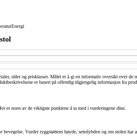
eratur
Energi
stol
rialer, stiler og prisklasser. Målet er å gi en informativ oversikt over d
uktbeskrivelsene er basert på offentlig tilgjengelig informasjon fra pro
er er noen av de viktigste punktene å ta med i vurderingene dine.
e bevegelse. Vurder ryggstøttens høyde, setedybden og om stolen har ar