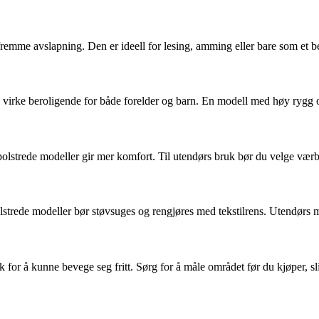
remme avslapning. Den er ideell for lesing, amming eller bare som et be
virke beroligende for både forelder og barn. En modell med høy rygg og
olstrede modeller gir mer komfort. Til utendørs bruk bør du velge værbe
lstrede modeller bør støvsuges og rengjøres med tekstilrens. Utendørs m
k for å kunne bevege seg fritt. Sørg for å måle området før du kjøper, sl