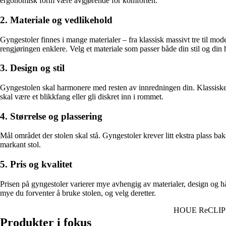
ergonomisk form være avgjørende for komforten.
2. Materiale og vedlikehold
Gyngestoler finnes i mange materialer – fra klassisk massivt tre til mo
rengjøringen enklere. Velg et materiale som passer både din stil og din
3. Design og stil
Gyngestolen skal harmonere med resten av innredningen din. Klassiske m
skal være et blikkfang eller gli diskret inn i rommet.
4. Størrelse og plassering
Mål området der stolen skal stå. Gyngestoler krever litt ekstra plass 
markant stol.
5. Pris og kvalitet
Prisen på gyngestoler varierer mye avhengig av materialer, design og h
mye du forventer å bruke stolen, og velg deretter.
HOUE ReCLIPS gy
Produkter i fokus