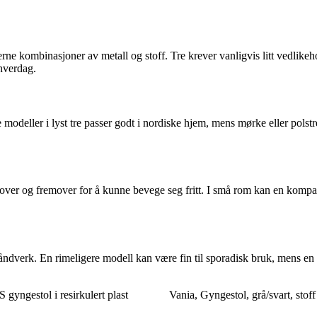
derne kombinasjoner av metall og stoff. Tre krever vanligvis litt vedlik
 hverdag.
odeller i lyst tre passer godt i nordiske hjem, mens mørke eller polstr
bakover og fremover for å kunne bevege seg fritt. I små rom kan en kom
åndverk. En rimeligere modell kan være fin til sporadisk bruk, mens en 
ngestol i resirkulert plast
Vania, Gyngestol, grå/svart, stoff