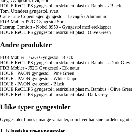
Joey, Gyngestol, hvit, stoff
HOUE ReCLIPS gyngestol i resirkulert plast m. Bambus - Black
Tom, Utendørs gyngestol, svart
Cane-Line Copenhagen gyngestol - Lavagrå / Aluminium
FDB Møbler J52G Gyngestol Sort
Farstrup Comfort - Nobel 8950 - Gyngestol med øreklapper
HOUE ReCLIPS gyngestol i resirkulert plast - Olive Green
Andre produkter
FDB Møbler - J52G Gyngestol - Black
HOUE ReCLIPS gyngestol i resirkulert plast m. Bambus - Dark Grey
FDB Møbler - J52G Gyngestol - Eik natur
HOUE - PAON gyngestol - Pine Green
HOUE - PAON gyngestol - White Taupe
HOUE - PAON gyngestol - Black
HOUE ReCLIPS gyngestol i resirkulert plast m. Bambus - Olive Gree
HOUE ReCLIPS gyngestol i resirkulert plast - Dark Grey
Ulike typer gyngestoler
Gyngestoler finnes i mange varianter, som hver har sine fordeler og ut
1. Klassiske tre-gyngestoler