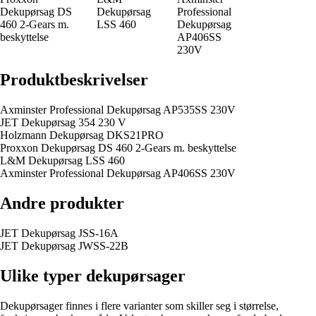
Dekupørsag DS
Dekupørsag
Professional
460 2-Gears m.
LSS 460
Dekupørsag
beskyttelse
AP406SS
230V
Produktbeskrivelser
Axminster Professional Dekupørsag AP535SS 230V
JET Dekupørsag 354 230 V
Holzmann Dekupørsag DKS21PRO
Proxxon Dekupørsag DS 460 2-Gears m. beskyttelse
L&M Dekupørsag LSS 460
Axminster Professional Dekupørsag AP406SS 230V
Andre produkter
JET Dekupørsag JSS-16A
JET Dekupørsag JWSS-22B
Ulike typer dekupørsager
Dekupørsager finnes i flere varianter som skiller seg i størrelse,