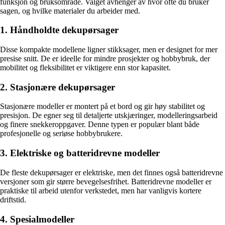
funksjon og bruksområde. Valget avhenger av hvor ofte du bruker
sagen, og hvilke materialer du arbeider med.
1. Håndholdte dekupørsager
Disse kompakte modellene ligner stikksager, men er designet for mer
presise snitt. De er ideelle for mindre prosjekter og hobbybruk, der
mobilitet og fleksibilitet er viktigere enn stor kapasitet.
2. Stasjonære dekupørsager
Stasjonære modeller er montert på et bord og gir høy stabilitet og
presisjon. De egner seg til detaljerte utskjæringer, modelleringsarbeid
og finere snekkeroppgaver. Denne typen er populær blant både
profesjonelle og seriøse hobbybrukere.
3. Elektriske og batteridrevne modeller
De fleste dekupørsager er elektriske, men det finnes også batteridrevne
versjoner som gir større bevegelsesfrihet. Batteridrevne modeller er
praktiske til arbeid utenfor verkstedet, men har vanligvis kortere
driftstid.
4. Spesialmodeller