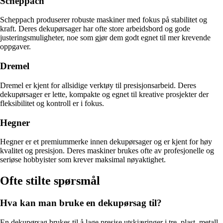
Scheppach
Scheppach produserer robuste maskiner med fokus på stabilitet og
kraft. Deres dekupørsager har ofte store arbeidsbord og gode
justeringsmuligheter, noe som gjør dem godt egnet til mer krevende
oppgaver.
Dremel
Dremel er kjent for allsidige verktøy til presisjonsarbeid. Deres
dekupørsager er lette, kompakte og egnet til kreative prosjekter der
fleksibilitet og kontroll er i fokus.
Hegner
Hegner er et premiummerke innen dekupørsager og er kjent for høy
kvalitet og presisjon. Deres maskiner brukes ofte av profesjonelle og
seriøse hobbyister som krever maksimal nøyaktighet.
Ofte stilte spørsmål
Hva kan man bruke en dekupørsag til?
En dekupørsag brukes til å lage presise utskjæringer i tre, plast, metall