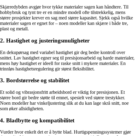
Skjæredybden avgjør hvor tykke materialer sagen kan håndtere. Til
hobbybruk og tynt tre er en mindre modell ofte tilstrekkelig, mens
større prosjekter krever en sag med større kapasitet. Sjekk også hvilke
materialer sagen er egnet for – noen modeller kan skjære i både tre,
plast og metall.
2. Hastighet og justeringsmuligheter
En dekupørsag med variabel hastighet gir deg bedre kontroll over
snittet. Lav hastighet egner seg til presisjonsarbeid og harde materialer,
mens høy hastighet er ideell for raske snitt i mykere materialer. En
trinnløs hastighetsregulering gir størst fleksibilitet.
3. Bordstørrelse og stabilitet
Et solid og vibrasjonsfritt arbeidsbord er viktig for presisjonen. Et
større bord gir bedre støtte til emnet, spesielt ved større trestykker.
Noen modeller har vinkeljustering slik at du kan lage skrå snitt, noe
som øker allsidigheten.
4. Bladbytte og kompatibilitet
Vurder hvor enkelt det er å bytte blad. Hurtigspenningssystemer gjør