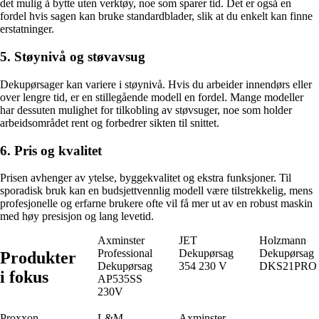
det mulig å bytte uten verktøy, noe som sparer tid. Det er også en
fordel hvis sagen kan bruke standardblader, slik at du enkelt kan finne
erstatninger.
5. Støynivå og støvavsug
Dekupørsager kan variere i støynivå. Hvis du arbeider innendørs eller
over lengre tid, er en stillegående modell en fordel. Mange modeller
har dessuten mulighet for tilkobling av støvsuger, noe som holder
arbeidsområdet rent og forbedrer sikten til snittet.
6. Pris og kvalitet
Prisen avhenger av ytelse, byggekvalitet og ekstra funksjoner. Til
sporadisk bruk kan en budsjettvennlig modell være tilstrekkelig, mens
profesjonelle og erfarne brukere ofte vil få mer ut av en robust maskin
med høy presisjon og lang levetid.
Axminster
JET
Holzmann
Professional
Dekupørsag
Dekupørsag
Produkter
Dekupørsag
354 230 V
DKS21PRO
i fokus
AP535SS
230V
Proxxon
L&M
Axminster