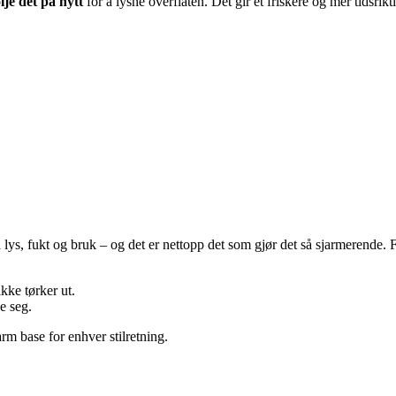
lje det på nytt
for å lysne overflaten. Det gir et friskere og mer tidsri
lys, fukt og bruk – og det er nettopp det som gjør det så sjarmerende. 
ikke tørker ut.
se seg.
rm base for enhver stilretning.