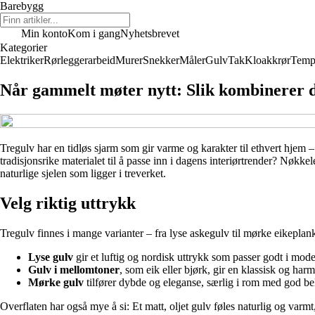
Barebygg
Min konto
Kom i gang
Nyhetsbrevet
Kategorier
Elektriker
Rørleggerarbeid
Murer
Snekker
Måler
Gulv
Tak
Kloakkrør
Temp
Når gammelt møter nytt: Slik kombinerer d
Tregulv har en tidløs sjarm som gir varme og karakter til ethvert hjem –
tradisjonsrike materialet til å passe inn i dagens interiørtrender? Nøkk
naturlige sjelen som ligger i treverket.
Velg riktig uttrykk
Tregulv finnes i mange varianter – fra lyse askegulv til mørke eikeplank
Lyse gulv
gir et luftig og nordisk uttrykk som passer godt i moder
Gulv i mellomtoner
, som eik eller bjørk, gir en klassisk og h
Mørke gulv
tilfører dybde og eleganse, særlig i rom med god be
Overflaten har også mye å si: Et matt, oljet gulv føles naturlig og varm