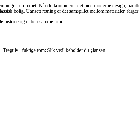
 stemningen i rommet. Når du kombinerer det med moderne design, handl
n klassisk bolig. Uansett retning er det samspillet mellom materialer, farg
de historie og nåtid i samme rom.
Tregulv i fuktige rom: Slik vedlikeholder du glansen