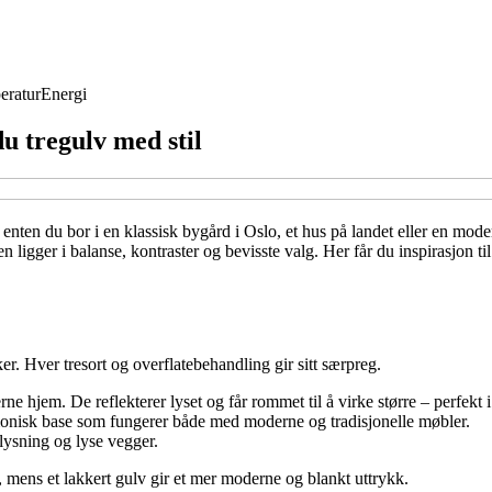
eratur
Energi
u tregulv med stil
 enten du bor i en klassisk bygård i Oslo, et hus på landet eller en mod
elen ligger i balanse, kontraster og bevisste valg. Her får du inspirasjo
er. Hver tresort og overflatebehandling gir sitt særpreg.
ne hjem. De reflekterer lyset og får rommet til å virke større – perfekt 
armonisk base som fungerer både med moderne og tradisjonelle møbler.
lysning og lyse vegger.
t, mens et lakkert gulv gir et mer moderne og blankt uttrykk.