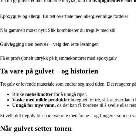
Vil du gi gulvet et mer moderne uttrykk, kan du
hvitpigmentere
eller
o
Epoxygulv og allergi: En tett overflate med allergivennlige fordeler
Når gammelt møter nytt: Slik kombinerer du tregulv med stil
Gulvlegging uten besvær – velg den rette løsningen
Få et profesjonelt uttrykk på hjemmekontoret med epoxygulv
Ta vare på gulvet – og historien
Tregulv er levende materiale som endrer seg med tiden. Det reagerer på 
Bruke
møbelknotter
for å unngå riper.
Vaske med milde produkter
beregnet for tre, slik at overflaten 
Unngå for mye vann
, da det kan få bordene til å svelle eller rei
Et velholdt tregulv blir bare vakrere med årene – og fungerer som en va
Når gulvet setter tonen