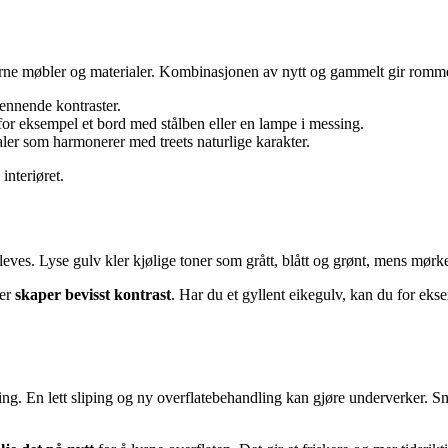
rne møbler og materialer. Kombinasjonen av nytt og gammelt gir rommet 
pennende kontraster.
for eksempel et bord med stålben eller en lampe i messing.
aler som harmonerer med treets naturlige karakter.
interiøret.
es. Lyse gulv kler kjølige toner som grått, blått og grønt, mens mørker
ler
skaper bevisst kontrast
. Har du et gyllent eikegulv, kan du for ek
g. En lett sliping og ny overflatebehandling kan gjøre underverker. Små