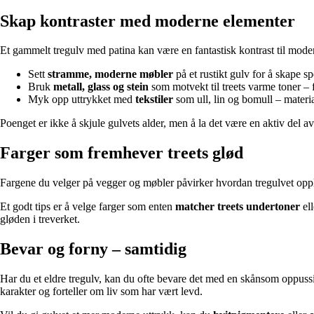
Skap kontraster med moderne elementer
Et gammelt tregulv med patina kan være en fantastisk kontrast til mode
Sett
stramme, moderne møbler
på et rustikt gulv for å skape s
Bruk
metall, glass og stein
som motvekt til treets varme toner – 
Myk opp uttrykket med
tekstiler
som ull, lin og bomull – materi
Poenget er ikke å skjule gulvets alder, men å la det være en aktiv del av 
Farger som fremhever treets glød
Fargene du velger på vegger og møbler påvirker hvordan tregulvet opplev
Et godt tips er å velge farger som enten
matcher treets undertoner
el
gløden i treverket.
Bevar og forny – samtidig
Har du et eldre tregulv, kan du ofte bevare det med en skånsom oppussin
karakter og forteller om liv som har vært levd.