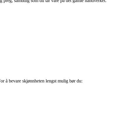
ktig preg, samtidig som du tar vare på det gamle håndverket.
For å bevare skjønnheten lengst mulig bør du: