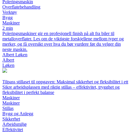
Poleringsmaskin
Overflatebehandling
Verktøy
Bygg
Maskiner
2 min
Poleringsmaskiner gir en profesjonell finish på alt fra biler til
metalloverflater. Les om de viktigste forskjellene mellom typer og
merker, og få oversikt over hva du bør vurdere før du velger din
neste maskin.
Albert Løken
Albert
Løken
Tilpass stillaset til oppgaven: Maksimal sikkerhet og fleksibilitet i ett
Sikre arbeidsplassen med riktig stillas – effektivitet, trygghet og
fleksibilitet i perfekt balanse
Maskiner
Maskiner
Stillas
Bygg og Anlegg
Sikkerhet
Arbeidsmiljø
Effektivitet