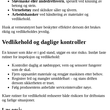
Støvmaske eller åndedrettsvern
, spesielt ved knusing av
betong og stein.
Vernefottøy
med sklisikre såler og tåvern.
Arbeidshansker
ved håndtering av materialer og
vedlikehold.
Husk at verneutstyret bare beskytter effektivt dersom det brukes
riktig og vedlikeholdes jevnlig.
Vedlikehold og daglige kontroller
En knuser som ikke er i god stand, utgjør en stor risiko. Innfør faste
rutiner for inspeksjon og vedlikehold:
Kontroller daglig at nødstopper, vern og sensorer fungerer
som de skal.
Fjern oppsamlet materiale og rengjør maskinen etter behov.
Registrer feil og mangler umiddelbart – og stans driften
dersom sikkerheten er truet.
Følg produsentens anbefalte serviceintervaller nøye.
Klare rutiner for vedlikehold reduserer både risikoen for driftsstans
og farlige situasjoner.
Læs også: