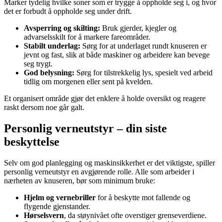
Marker tydelig hvilke soner som er trygge å oppholde seg i, og hvor
det er forbudt å oppholde seg under drift.
Avsperring og skilting:
Bruk gjerder, kjegler og
advarselsskilt for å markere fareområder.
Stabilt underlag:
Sørg for at underlaget rundt knuseren er
jevnt og fast, slik at både maskiner og arbeidere kan bevege
seg trygt.
God belysning:
Sørg for tilstrekkelig lys, spesielt ved arbeid
tidlig om morgenen eller sent på kvelden.
Et organisert område gjør det enklere å holde oversikt og reagere
raskt dersom noe går galt.
Personlig verneutstyr – din siste
beskyttelse
Selv om god planlegging og maskinsikkerhet er det viktigste, spiller
personlig verneutstyr en avgjørende rolle. Alle som arbeider i
nærheten av knuseren, bør som minimum bruke:
Hjelm og vernebriller
for å beskytte mot fallende og
flygende gjenstander.
Hørselsvern
, da støynivået ofte overstiger grenseverdiene.