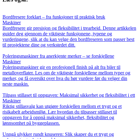
Bordfresere forklart – fra funksjoner til praktisk bruk
Maskiner
Bordfresere gir presisjon og fleksibilitet i trearbeid. Denne artikkelen
guider deg gjennom de viktigste funksjonene, typene og
vurderingene, slik at du kan velge den bordfreseren som passer best
til prosjektene dine og verkstedet ditt.
Poleringsmaskiner fra anerkjente merker – se forskjellene
Maskiner
Poleringsmaskiner gir en profesjonell finish på alt fra biler til
metalloverflater. Les om de viktigste forskjellene mellom typer og
merker, og få oversikt over hva du bør vurdere før du velger din
neste maskin.
Tilpass stillaset til oppgaven: Maksimal sikkerhet og fleksibilitet i ett
Maskiner
Riktig stillasvalg kan utgjøre forskjellen mellom et trygt og et
risikabelt arbeidsmiljø. Lær hvordan du tilpasser stillaset til
oppgaven for å oppnå maksimal sikkerhet, fleksibilitet og
lønnsomhet på byggeplassen.
Unngå ulykker rundt knuseren: Slik skaper du et trygt og