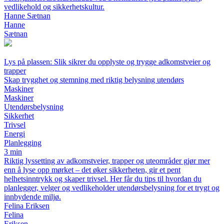
vedlikehold og sikkerhetskultur.
Hanne Sætnan
Hanne
Sætnan
Lys på plassen: Slik sikrer du opplyste og trygge adkomstveier og
trapper
Skap trygghet og stemning med riktig belysning utendørs
Maskiner
Maskiner
Utendørsbelysning
Sikkerhet
Trivsel
Energi
Planlegging
3 min
Riktig lyssetting av adkomstveier, trapper og uteområder gjør mer
enn å lyse opp mørket – det øker sikkerheten, gir et pent
helhetsinntrykk og skaper trivsel. Her får du tips til hvordan du
planlegger, velger og vedlikeholder utendørsbelysning for et trygt og
innbydende miljø.
Felina Eriksen
Felina
Eriksen