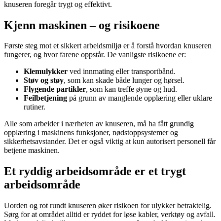
knuseren foregår trygt og effektivt.
Kjenn maskinen – og risikoene
Første steg mot et sikkert arbeidsmiljø er å forstå hvordan knuseren
fungerer, og hvor farene oppstår. De vanligste risikoene er:
Klemulykker
ved innmating eller transportbånd.
Støv og støy
, som kan skade både lunger og hørsel.
Flygende partikler
, som kan treffe øyne og hud.
Feilbetjening
på grunn av manglende opplæring eller uklare
rutiner.
Alle som arbeider i nærheten av knuseren, må ha fått grundig
opplæring i maskinens funksjoner, nødstoppsystemer og
sikkerhetsavstander. Det er også viktig at kun autorisert personell får
betjene maskinen.
Et ryddig arbeidsområde er et trygt
arbeidsområde
Uorden og rot rundt knuseren øker risikoen for ulykker betraktelig.
Sørg for at området alltid er ryddet for løse kabler, verktøy og avfall.