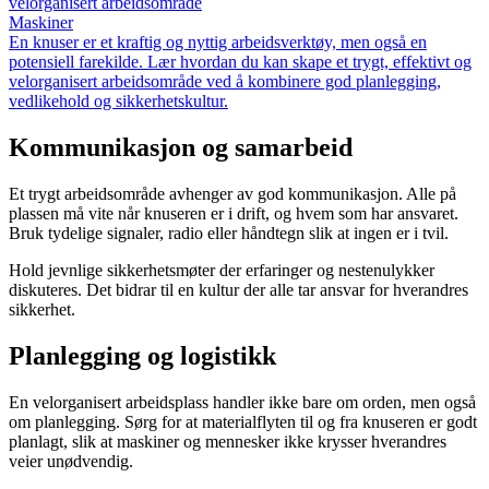
velorganisert arbeidsområde
Maskiner
En knuser er et kraftig og nyttig arbeidsverktøy, men også en
potensiell farekilde. Lær hvordan du kan skape et trygt, effektivt og
velorganisert arbeidsområde ved å kombinere god planlegging,
vedlikehold og sikkerhetskultur.
Kommunikasjon og samarbeid
Et trygt arbeidsområde avhenger av god kommunikasjon. Alle på
plassen må vite når knuseren er i drift, og hvem som har ansvaret.
Bruk tydelige signaler, radio eller håndtegn slik at ingen er i tvil.
Hold jevnlige sikkerhetsmøter der erfaringer og nestenulykker
diskuteres. Det bidrar til en kultur der alle tar ansvar for hverandres
sikkerhet.
Planlegging og logistikk
En velorganisert arbeidsplass handler ikke bare om orden, men også
om planlegging. Sørg for at materialflyten til og fra knuseren er godt
planlagt, slik at maskiner og mennesker ikke krysser hverandres
veier unødvendig.