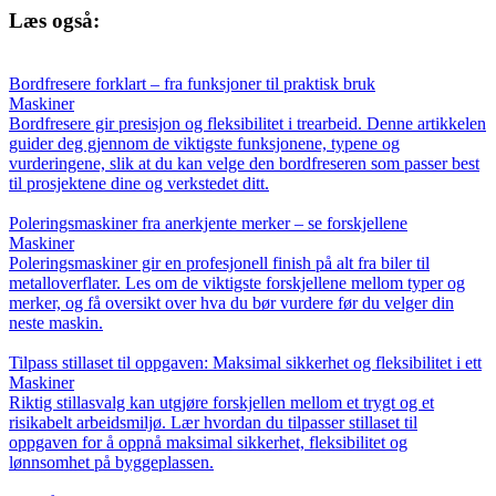
Læs også:
Bordfresere forklart – fra funksjoner til praktisk bruk
Maskiner
Bordfresere gir presisjon og fleksibilitet i trearbeid. Denne artikkelen
guider deg gjennom de viktigste funksjonene, typene og
vurderingene, slik at du kan velge den bordfreseren som passer best
til prosjektene dine og verkstedet ditt.
Poleringsmaskiner fra anerkjente merker – se forskjellene
Maskiner
Poleringsmaskiner gir en profesjonell finish på alt fra biler til
metalloverflater. Les om de viktigste forskjellene mellom typer og
merker, og få oversikt over hva du bør vurdere før du velger din
neste maskin.
Tilpass stillaset til oppgaven: Maksimal sikkerhet og fleksibilitet i ett
Maskiner
Riktig stillasvalg kan utgjøre forskjellen mellom et trygt og et
risikabelt arbeidsmiljø. Lær hvordan du tilpasser stillaset til
oppgaven for å oppnå maksimal sikkerhet, fleksibilitet og
lønnsomhet på byggeplassen.