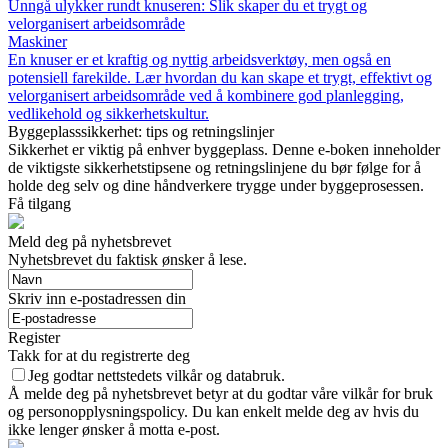
Unngå ulykker rundt knuseren: Slik skaper du et trygt og
velorganisert arbeidsområde
Maskiner
En knuser er et kraftig og nyttig arbeidsverktøy, men også en
potensiell farekilde. Lær hvordan du kan skape et trygt, effektivt og
velorganisert arbeidsområde ved å kombinere god planlegging,
vedlikehold og sikkerhetskultur.
Byggeplasssikkerhet: tips og retningslinjer
Sikkerhet er viktig på enhver byggeplass. Denne e-boken inneholder
de viktigste sikkerhetstipsene og retningslinjene du bør følge for å
holde deg selv og dine håndverkere trygge under byggeprosessen.
Få tilgang
Meld deg på nyhetsbrevet
Nyhetsbrevet du faktisk ønsker å lese.
Skriv inn e-postadressen din
Register
Takk for at du registrerte deg
Jeg godtar nettstedets vilkår og databruk.
Å melde deg på nyhetsbrevet betyr at du godtar våre vilkår for bruk
og personopplysningspolicy. Du kan enkelt melde deg av hvis du
ikke lenger ønsker å motta e-post.