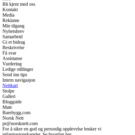
Bli kjent med oss
Kontakt
Media
Reklame
Min tilgang
Nyhetsbrev
Samarbeid
Gi et bidrag
Beskrivelse
Få svar
Assistanse
Vurdering
Ledige stillinger
Send inn tips
Intern navigasjon
Nettkart
Stolpe
Galleri
Bloggside
Mate
Barebygg.com
Norsk Nett
pr@norsknett.com
For å sikre en god og personlig opplevelse bruker vi
informasjonskapsler. Se hvordan her.