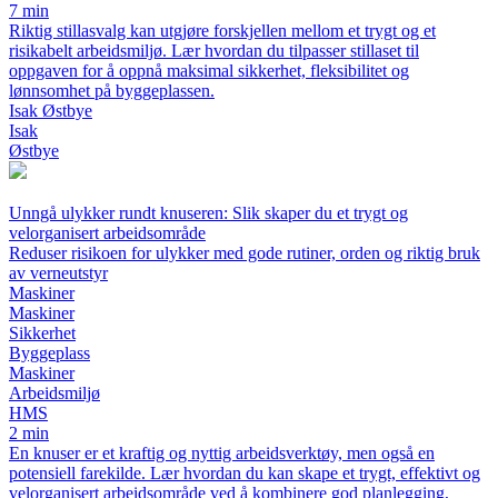
7 min
Riktig stillasvalg kan utgjøre forskjellen mellom et trygt og et
risikabelt arbeidsmiljø. Lær hvordan du tilpasser stillaset til
oppgaven for å oppnå maksimal sikkerhet, fleksibilitet og
lønnsomhet på byggeplassen.
Isak Østbye
Isak
Østbye
Unngå ulykker rundt knuseren: Slik skaper du et trygt og
velorganisert arbeidsområde
Reduser risikoen for ulykker med gode rutiner, orden og riktig bruk
av verneutstyr
Maskiner
Maskiner
Sikkerhet
Byggeplass
Maskiner
Arbeidsmiljø
HMS
2 min
En knuser er et kraftig og nyttig arbeidsverktøy, men også en
potensiell farekilde. Lær hvordan du kan skape et trygt, effektivt og
velorganisert arbeidsområde ved å kombinere god planlegging,