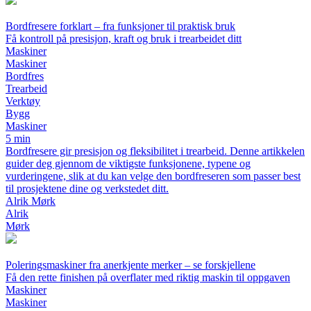
Bordfresere forklart – fra funksjoner til praktisk bruk
Få kontroll på presisjon, kraft og bruk i trearbeidet ditt
Maskiner
Maskiner
Bordfres
Trearbeid
Verktøy
Bygg
Maskiner
5 min
Bordfresere gir presisjon og fleksibilitet i trearbeid. Denne artikkelen
guider deg gjennom de viktigste funksjonene, typene og
vurderingene, slik at du kan velge den bordfreseren som passer best
til prosjektene dine og verkstedet ditt.
Alrik Mørk
Alrik
Mørk
Poleringsmaskiner fra anerkjente merker – se forskjellene
Få den rette finishen på overflater med riktig maskin til oppgaven
Maskiner
Maskiner