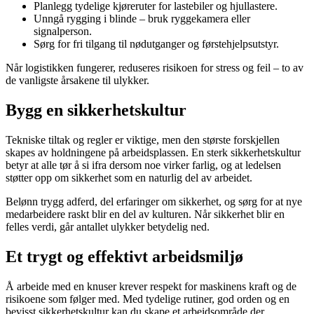
Planlegg tydelige kjøreruter for lastebiler og hjullastere.
Unngå rygging i blinde – bruk ryggekamera eller
signalperson.
Sørg for fri tilgang til nødutganger og førstehjelpsutstyr.
Når logistikken fungerer, reduseres risikoen for stress og feil – to av
de vanligste årsakene til ulykker.
Bygg en sikkerhetskultur
Tekniske tiltak og regler er viktige, men den største forskjellen
skapes av holdningene på arbeidsplassen. En sterk sikkerhetskultur
betyr at alle tør å si ifra dersom noe virker farlig, og at ledelsen
støtter opp om sikkerhet som en naturlig del av arbeidet.
Belønn trygg adferd, del erfaringer om sikkerhet, og sørg for at nye
medarbeidere raskt blir en del av kulturen. Når sikkerhet blir en
felles verdi, går antallet ulykker betydelig ned.
Et trygt og effektivt arbeidsmiljø
Å arbeide med en knuser krever respekt for maskinens kraft og de
risikoene som følger med. Med tydelige rutiner, god orden og en
bevisst sikkerhetskultur kan du skape et arbeidsområde der